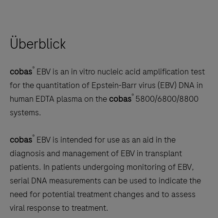
left
and
right
Überblick
arrow
keys
to
®
cobas
EBV is an in vitro nucleic acid amplification test
scroll
for the quantitation of Epstein-Barr virus (EBV) DNA in
between
®
human EDTA plasma on the
cobas
5800/6800/8800
the
systems.
tabs
®
cobas
EBV is intended for use as an aid in the
diagnosis and management of EBV in transplant
patients. In patients undergoing monitoring of EBV,
serial DNA measurements can be used to indicate the
need for potential treatment changes and to assess
viral response to treatment.