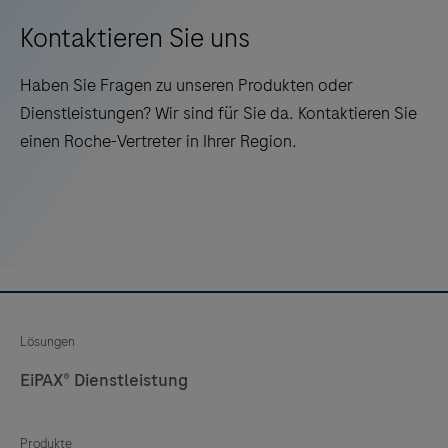
und
13
14
15
16
langen
Kontaktieren Sie uns
Walk-
17
18
19
20
Haben Sie Fragen zu unseren Produkten oder
Away-
21
22
23
24
Dienstleistungen? Wir sind für Sie da. Kontaktieren Sie
Zeiten.
einen Roche-Vertreter in Ihrer Region.
25
26
27
28
29
30
31
Lösungen
EiPAX® Dienstleistung
Produkte