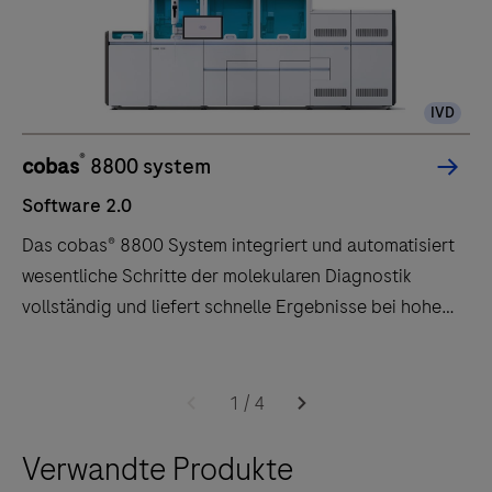
IVD
®
cobas
8800 system
Software 2.0
Das cobas® 8800 System integriert und automatisiert
wesentliche Schritte der molekularen Diagnostik
vollständig und liefert schnelle Ergebnisse bei hohem
Durchsatz und langen Walk-Away-Zeiten.
Software
Das
2.0
cobas®
1
/
4
8800
Verwandte Produkte
System