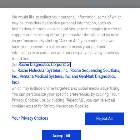
Cookie Präferenzen
We would like to collect your personal information, some of which
may be considered sensitive personal information, such as
Allgemeine Geschäftsbedingungen
health data, through cookies and similar technologies in order to
support our marketing efforts, personalize the site, and improve
its performance. By clicking “Accept All”, you confirm that we
SWITZERLAND
/
Deutsch
have your consent to collect and process your personal
information in accordance with our company's privacy practices
found here
© 2026 F. Hoffmann-La Roche Ltd
(for
Roche Diagnostics Corporation
.
for
Roche Molecular Systems, Inc., Roche Sequencing Solutions,
zuletzt aktualisiert 07.08.2026
Inc., Ventana Medical Systems, Inc. and GenMark Diagnostics,
Inc.
),
Diese Website enthält Informationen über Produkte, die für ein
which may include online targeted and social media advertising.
breites Spektrum von Zielgruppen bestimmt sind und
You can personalize your specific preferences by clicking “Your
Produktdetails oder Informationen enthalten könnten, die in Ihrem
Privacy Choices”, or, by clicking “Reject All”, you can reject all
Land sonst nicht zugänglich oder gültig sind. Bitte beachten Sie,
cookies except for Strictly Necessary Cookies.
dass wir keine Verantwortung für den Zugriff auf solche
Informationen übernehmen, die möglicherweise nicht den
gesetzlichen Bestimmungen, Vorschriften, Registrierungen oder
Your Privacy Choices
Reject All
der Nutzung in Ihrem Herkunftsland entsprechen.
Accept All