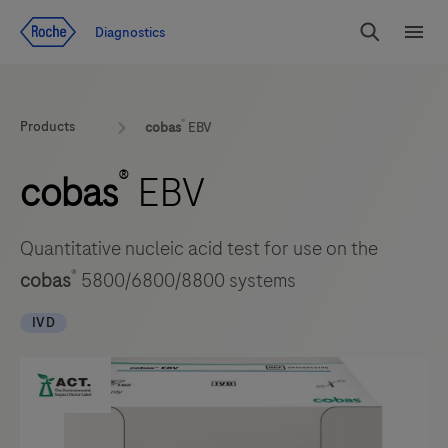
Zum Inhalt
Diagnostics
Suchen
Menü
®
Products
cobas
EBV
®
cobas
EBV
Quantitative nucleic acid test for use on the
®
cobas
5800/6800/8800 systems
IVD