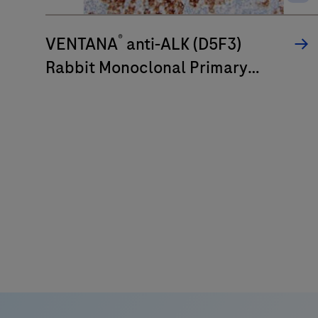
eine
verbesserte
®
Qualität,
VENTANA
anti-ALK (D5F3)
Zuverlässigkeit
Rabbit Monoclonal Primary
und
Antibody
Effizienz
der
Arbeitsabläufe
schätzen.