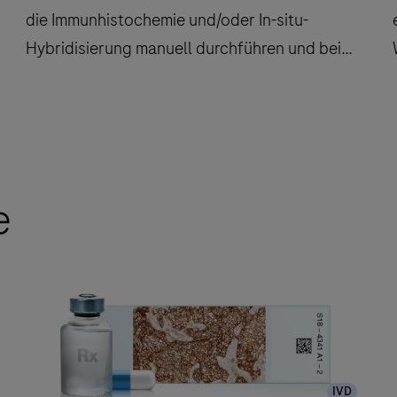
die Immunhistochemie und/oder In-situ-
Hybridisierung manuell durchführen und bei
denen Konsistenz, Effizienz und Qualität von
grösster Bedeutung sind.
BenchMark
GX
wurde
e
für
b
Labore
entwickelt,
die
Immunhistochemie
und/oder
f
In-
IVD