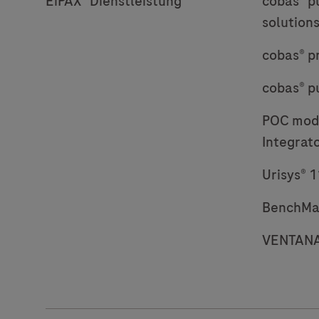
EiPAX® Dienstleistung
cobas® p
solution
cobas® p
cobas® p
POC modu
Integrat
Urisys® 
BenchMa
VENTANA 