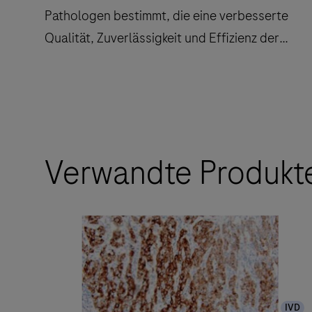
Pathologen bestimmt, die eine verbesserte
Qualität, Zuverlässigkeit und Effizienz der
Arbeitsabläufe schätzen.
Das
BenchMark
ULTRA
Verwandte Produkt
IHC
Instrument
ist
für
Pathologen
bestimmt,
die
IVD