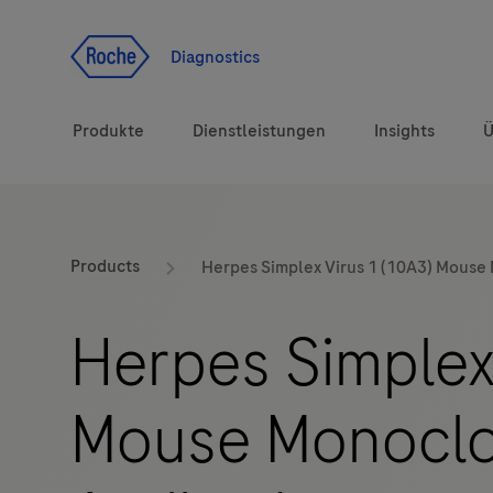
Zum Inhalt
Diagnostics
Produkte
Dienstleistungen
Insights
Ü
Diagnostiklösungen
Products
Herpes Simplex Virus 1 (10A3) Mouse
Gesundheitsthemen
Herpes Simplex
Marken
Mouse Monoclo