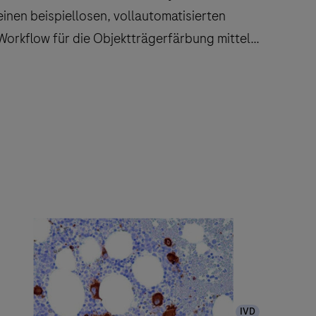
einen beispiellosen, vollautomatisierten
Workflow für die Objektträgerfärbung mittels
Immunhistochemie (IHC) und In-situ-
Hybridisierung (ISH) und reduziert somit die
Bearbeitungszeit und die Anzahl manueller
Das
Eingriffe.
BenchMark ULTRA PLUS
System
ietet
einen
beispiellosen,
vollautomatisierten
Workflow
ür
die
IVD