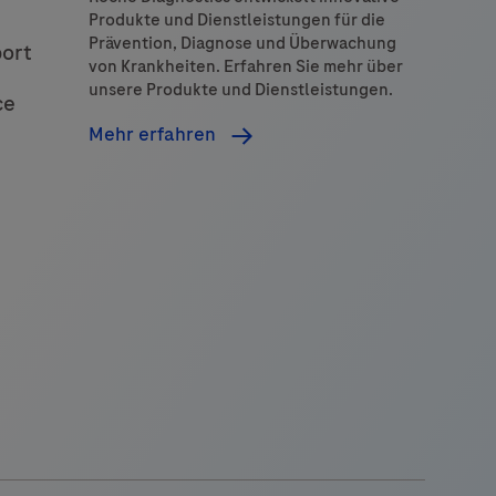
embedded
Produkte und Dienstleistungen für die
human
Prävention, Diagnose und Überwachung
port
issue
von Krankheiten. Erfahren Sie mehr über
unsere Produkte und Dienstleistungen.
stained
ce
n
Mehr erfahren
ualitative
immunohistochemistry
(IHC)
on
BenchMark
IHC/ISH
instruments.
This
product
should
be