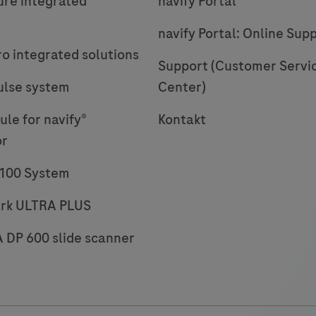
ure integrated
navify Portal
nichtkleinzelligen
Lungenkarzinomen
s
navify Portal: Online Sup
(NSCLC),
t
ro integrated solutions
Urothelkarzinomen
Support (Customer Servi
(UC)
i
ulse system
Center)
und
q
le for navify®
Kontakt
anderen
Tumorgeweben
or
bestimmt,
1100 System
die
mit
rk ULTRA PLUS
dem
DP 600 slide scanner
OptiView
DAB
IHC
Detection