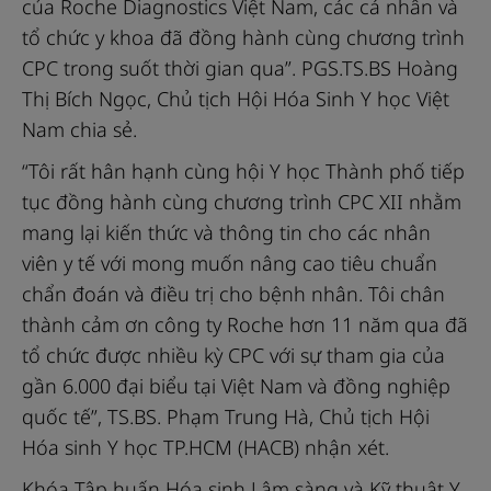
của Roche Diagnostics Việt Nam, các cá nhân và
tổ chức y khoa đã đồng hành cùng chương trình
CPC trong suốt thời gian qua”. PGS.TS.BS Hoàng
Thị Bích Ngọc, Chủ tịch Hội Hóa Sinh Y học Việt
Nam chia sẻ.
“Tôi rất hân hạnh cùng hội Y học Thành phố tiếp
tục đồng hành cùng chương trình CPC XII nhằm
mang lại kiến thức và thông tin cho các nhân
viên y tế với mong muốn nâng cao tiêu chuẩn
chẩn đoán và điều trị cho bệnh nhân. Tôi chân
thành cảm ơn công ty Roche hơn 11 năm qua đã
tổ chức được nhiều kỳ CPC với sự tham gia của
gần 6.000 đại biểu tại Việt Nam và đồng nghiệp
quốc tế”, TS.BS. Phạm Trung Hà, Chủ tịch Hội
Hóa sinh Y học TP.HCM (HACB) nhận xét.
Khóa Tập huấn Hóa sinh Lâm sàng và Kỹ thuật Y