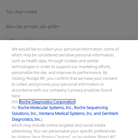
Tùy chọn cookie
Báo cáo an toàn sản phẩm
VIỆT NAM
/
Tiếng Việt
We would like to collect your personal information, some of
which may be considered sensitive personal information,
© 2026 F. Hoffmann-La Roche Ltd
such as health data, through cookies and similar
technologies in order to support our marketing efforts,
Cập nhật gần nhất: 08.08.2026
personalize the site, and improve its performance. By
clicking “Accept All”, you confirm that we have your consent
Trang này gồm các thông tin về sản phẩm hướng tới đông
to collect and process your personal information in
đảo bạn đọc và có thể có những thông tin sản phẩm không
accordance with our company's privacy practices found
có hiệu lực tại quốc gia của bạn. Xin lưu ý rằng chúng tôi
here
hoàn toàn không chịu trách nhiệm về bất cứ hành vi truy
(for
Roche Diagnostics Corporation
.
cập thông tin nào vi phạm quy định, quy trình pháp lý, đăng
for
Roche Molecular Systems, Inc., Roche Sequencing
ký và sử dụng tại quốc gia của bạn.
Solutions, Inc., Ventana Medical Systems, Inc. and GenMark
Diagnostics, Inc.
),
Thông tin công ty:
which may include online targeted and social media
Công ty TNHH Roche Việt Nam
advertising. You can personalize your specific preferences
Số ĐKKD: 0310805269
by clicking “Your Privacy Choices”, or, by clicking “Reject All”,
Ngày cấp: 09/04/2011, được sửa đổi lần thứ 12, ngày