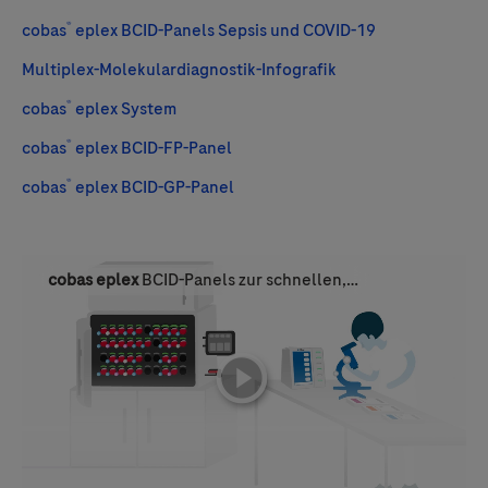
®
cobas
eplex BCID-Panels Sepsis und COVID-19
Multiplex-Molekulardiagnostik-Infografik
®
cobas
eplex System
®
cobas
eplex BCID-FP-Panel
®
cobas
eplex BCID-GP-Panel
cobas eplex
BCID-Panels zur schnellen,
routinemässigen Identifizierung von
Blutkulturen
playicon