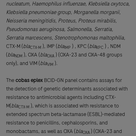
nucleatum, Haemophilus influenzae, Klebsiella oxytoca,
Klebsiella pneumoniae group, Morganella morganii,
Neisseria meningitidis, Proteus, Proteus mirabilis,
Pseudomonas aeruginosa, Salmonella, Serratia,
Serratia marcescens, Stenotrophomonas maltophilia,
CTX-M (
bla
), IMP (
bla
) , KPC (
bla
) , NDM
CTX-M
IMP
KPC
(
bla
), OXA (
bla
) (OXA-23 and OXA-48 groups
NDM
OXA
only), and VIM (
bla
).
VIM
The
cobas eplex
BCID-GN panel contains assays for
the detection of genetic determinants associated with
resistance to antimicrobial agents including CTX-
M(
bla
), which is associated with resistance to
CTX-M
extended spectrum beta-lactamase (ESBL)-mediated
resistance to penicillins, cephalosporins, and
monobactams, as well as OXA (
bla
) (OXA-23 and
OXA