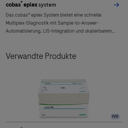
®
cobas
eplex
system
Das cobas® eplex System bietet eine schnelle
Multiplex-Diagnostik mit Sample-to-Answer-
Automatisierung, LIS-Integration und skalierbarem
Aufbau.
Das
Verwandte Produkte
cobas®
eplex
System
bietet
eine
schnelle
Multiplex-
Diagnostik
IVD
mit
Sample-