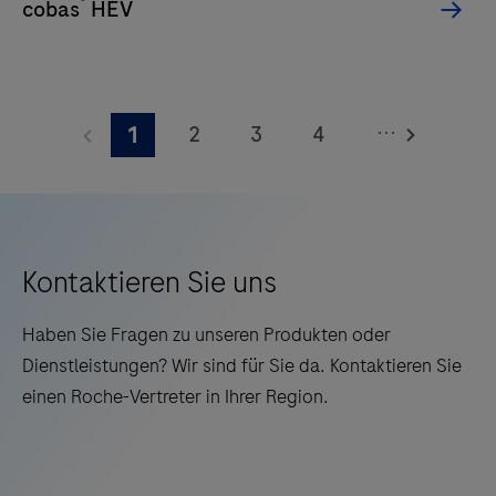
®
cobas
HEV
to-
Answer-
Automatisierung,
LIS-
...
2
3
4
1
Integration
5
6
7
8
und
skalierbarem
9
10
11
12
Aufbau.
13
14
15
16
Kontaktieren Sie uns
17
18
19
20
Haben Sie Fragen zu unseren Produkten oder
21
22
23
24
Dienstleistungen? Wir sind für Sie da. Kontaktieren Sie
einen Roche-Vertreter in Ihrer Region.
25
26
27
28
29
30
31