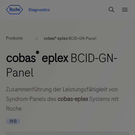
Zum Inhalt
Diagnostics
Suchen
Menü
Products
cobas® eplex
BCID-GN-Panel
®
cobas
eplex
BCID-GN-
Panel
Zusammenführung der Leistungsfähigkeit von
Syndrom-Panels des
cobas-eplex
Systems mit
Roche
IVD