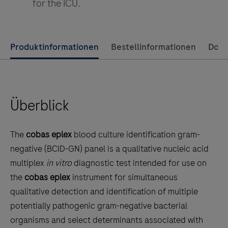
for the ICU.
Use
Produktinformationen
Bestellinformationen
Dok
left
and
right
Überblick
arrow
keys
to
The
cobas eplex
blood culture identification gram-
scroll
negative (BCID-GN) panel is a qualitative nucleic acid
between
multiplex
in vitro
diagnostic test intended for use on
the
the
cobas eplex
instrument for simultaneous
tabs
qualitative detection and identification of multiple
potentially pathogenic gram-negative bacterial
organisms and select determinants associated with