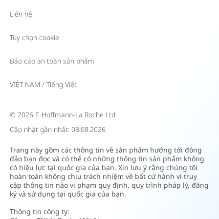
dịch
Liên hệ
hoặc
lai
Tùy chọn cookie
tại
chỗ
Báo cáo an toàn sản phẩm
đặc
VIỆT NAM
/
Tiếng Việt
hiệu
trong
chẩn
© 2026 F. Hoffmann-La Roche Ltd
đoán
Cập nhật gần nhất: 08.08.2026
in
Trang này gồm các thông tin về sản phẩm hướng tới đông
vitro
đảo bạn đọc và có thể có những thông tin sản phẩm không
(IVD).
có hiệu lực tại quốc gia của bạn. Xin lưu ý rằng chúng tôi
hoàn toàn không chịu trách nhiệm về bất cứ hành vi truy
cập thông tin nào vi phạm quy định, quy trình pháp lý, đăng
ký và sử dụng tại quốc gia của bạn.
Thông tin công ty: