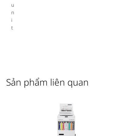
u
n
i
t
Sản phẩm liên quan