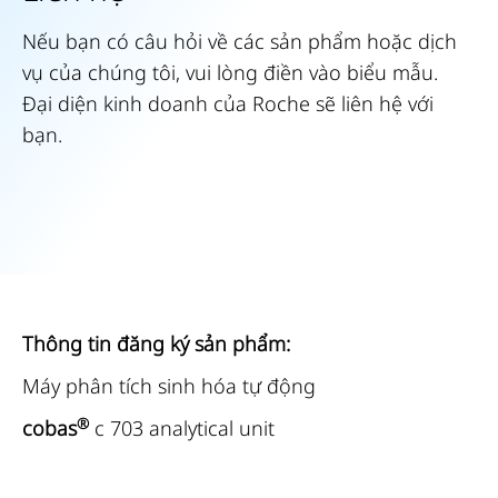
GX
17
18
19
20
Stainer
Nếu bạn có câu hỏi về các sản phẩm hoặc dịch
21
22
23
24
Module
vụ của chúng tôi, vui lòng điền vào biểu mẫu.
được
Đại diện kinh doanh của Roche sẽ liên hệ với
25
26
27
28
sử
bạn.
29
30
31
32
dụng
để
33
34
35
nhuộm
mẫu
mô
hoặc
Thông tin đăng ký sản phẩm:
mẫu
tế
Máy phân tích sinh hóa tự động
bào
®
cobas
c 703 analytical unit
tự
động