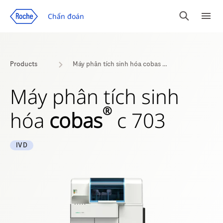
Chuyển đến trang nội dung
Chẩn đoán
Tìm
Dan
kiếm
mục
Products
Máy phân tích sinh hóa cobas c 703
Máy phân tích sinh
®
hóa
cobas
c 703
IVD