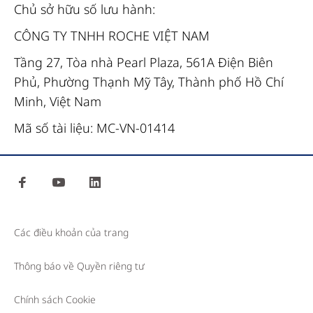
trên
Chủ sở hữu số lưu hành:
lam
CÔNG TY TNHH ROCHE VIỆT NAM
kính
Tầng 27, Tòa nhà Pearl Plaza, 561A Điện Biên
hiển
Phủ, Phường Thạnh Mỹ Tây, Thành phố Hồ Chí
vi
Minh, Việt Nam
với
thuốc
Mã số tài liệu: MC-VN-01414
thử
hóa
mô
facebook
youtube
linkedin
miễn
dịch,
Các điều khoản của trang
hóa
tế
Thông báo về Quyền riêng tư
bào
miễn
Chính sách Cookie