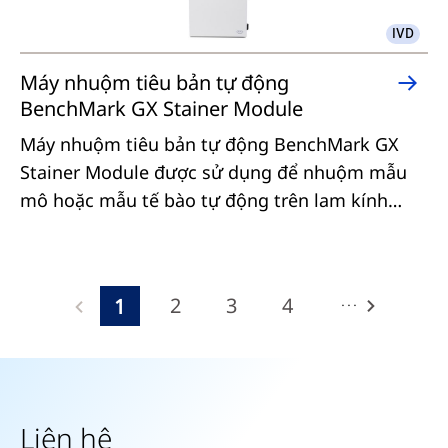
IVD
Máy nhuộm tiêu bản tự động
BenchMark GX Stainer Module
Máy nhuộm tiêu bản tự động BenchMark GX
Stainer Module được sử dụng để nhuộm mẫu
mô hoặc mẫu tế bào tự động trên lam kính
hiển vi với thuốc thử hóa mô miễn dịch, hóa tế
bào miễn dịch hoặc lai tại chỗ đặc hiệu trong
Máy
chẩn đoán in vitro (IVD).
nhuộm
...
2
3
4
1
tiêu
bản
5
6
7
8
tự
9
10
11
12
động
13
14
15
16
BenchMark
Liên hệ