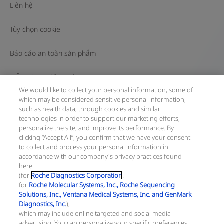
Liên hệ
Tùy chọn cookie
Báo cáo an toàn sản phẩm
VIỆT NAM
/
Tiếng Việt
We would like to collect your personal information, some of
which may be considered sensitive personal information,
© 2026 F. Hoffmann-La Roche Ltd
such as health data, through cookies and similar
technologies in order to support our marketing efforts,
Cập nhật gần nhất: 09.08.2026
personalize the site, and improve its performance. By
clicking “Accept All”, you confirm that we have your consent
Trang này gồm các thông tin về sản phẩm hướng tới đông
to collect and process your personal information in
đảo bạn đọc và có thể có những thông tin sản phẩm không
accordance with our company's privacy practices found
có hiệu lực tại quốc gia của bạn. Xin lưu ý rằng chúng tôi
here
hoàn toàn không chịu trách nhiệm về bất cứ hành vi truy
(for
Roche Diagnostics Corporation
.
cập thông tin nào vi phạm quy định, quy trình pháp lý, đăng
for
Roche Molecular Systems, Inc., Roche Sequencing
ký và sử dụng tại quốc gia của bạn.
Solutions, Inc., Ventana Medical Systems, Inc. and GenMark
Diagnostics, Inc.
),
Thông tin công ty:
which may include online targeted and social media
Công ty TNHH Roche Việt Nam
advertising. You can personalize your specific preferences