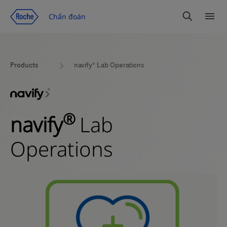
Chuyển đến trang nội dung
Chẩn đoán
Tìm
Dan
kiếm
mục
Products
navify® Lab Operations
®
navify
Lab
Operations