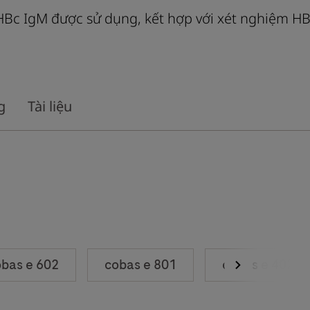
HBc IgM được sử dụng, kết hợp với xét nghiệm HB
g
Tài liệu
bas e 602
cobas e 801
cobas e 402