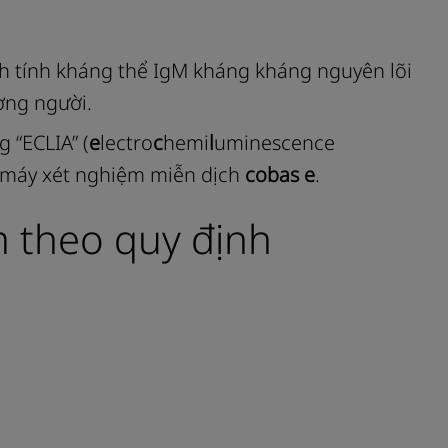
nh tính kháng thể IgM kháng kháng nguyên lõi
ơng người.
 “ECLIA” (
e
lectro
c
hemi
l
uminescence
c máy xét nghiệm miễn dịch
cobas e
.
m theo quy định