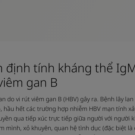
h định tính kháng thể I
 viêm gan B
n do vi rút viêm gan B (HBV) gây ra. Bệnh lây la
, hầu hết các trường hợp nhiễm HBV mạn tính xảy 
uyền qua tiếp xúc trực tiếp giữa người với người k
xăm mình, xỏ khuyên, quan hệ tình dục (đặc biệt 