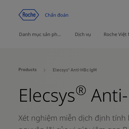
Chuyển đến trang nội dung
Chẩn đoán
Danh mục sản phẩm
Dịch vụ
Roche Việt
Các giải pháp xét nghiệm chẩn
Products
Elecsys® Anti-HBc IgM
đoán, tích hợp và dành cho
nghiên cứu
®
Elecsys
Anti
Danh mục sản phẩm theo chủ
đề sức khỏe
Xét nghiệm miễn dịch định tín