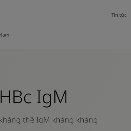
Tin tức
 Nam
-HBc IgM
h kháng thể IgM kháng kháng