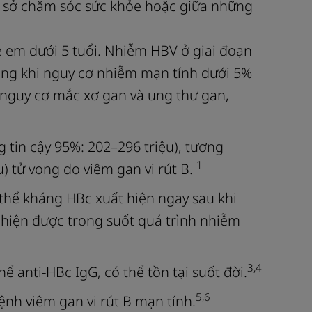
ơ sở chăm sóc sức khỏe hoặc giữa những
ẻ em dưới 5 tuổi. Nhiễm HBV ở giai đoạn
ong khi nguy cơ nhiễm mạn tính dưới 5%
 nguy cơ mắc xơ gan và ung thư gan,
tin cậy 95%: 202–296 triệu), tương
1
u) tử vong do viêm gan vi rút B.
thể kháng HBc xuất hiện ngay sau khi
 hiện được trong suốt quá trình nhiễm
3,4
 anti-HBc IgG, có thể tồn tại suốt đời.
5,6
nh viêm gan vi rút B mạn tính.