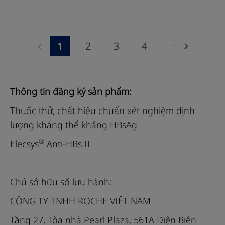
ngẫu
nhiên
và
...
2
3
4
1
hoàn
5
6
7
8
toàn
tự
9
10
11
12
Thông tin đăng ký sản phẩm:
động
13
14
15
16
cho
Thuốc thử, chất hiệu chuẩn xét nghiệm định
các
lượng kháng thể kháng HBsAg
17
18
19
20
xét
®
Elecsys
Anti-HBs II
21
22
23
24
nghiệm
miễn
25
26
27
28
dịch.
Chủ sở hữu số lưu hành:
29
30
31
32
Máy
CÔNG TY TNHH ROCHE VIỆT NAM
33
34
35
36
được
Tầng 27, Tòa nhà Pearl Plaza, 561A Điện Biên
thiết