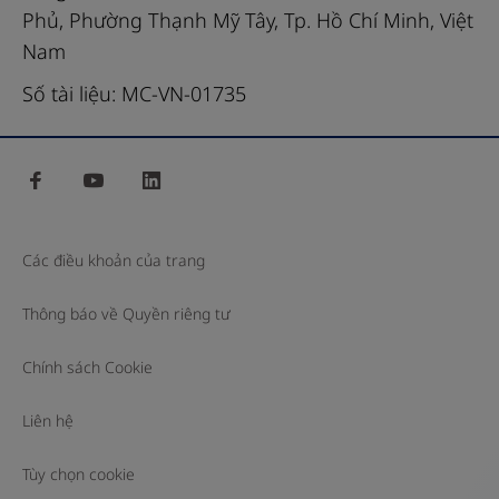
37
38
39
40
Phủ, Phường Thạnh Mỹ Tây, Tp. Hồ Chí Minh, Việt
kế
41
42
43
44
Nam
cho
cả
45
46
47
Số tài liệu: MC-VN-01735
xét
nghiệm
định
facebook
youtube
linkedin
lượng
và
Các điều khoản của trang
định
tính
Thông báo về Quyền riêng tư
in
vitro
Chính sách Cookie
cho
Liên hệ
nhiều
chất
Tùy chọn cookie
bằng