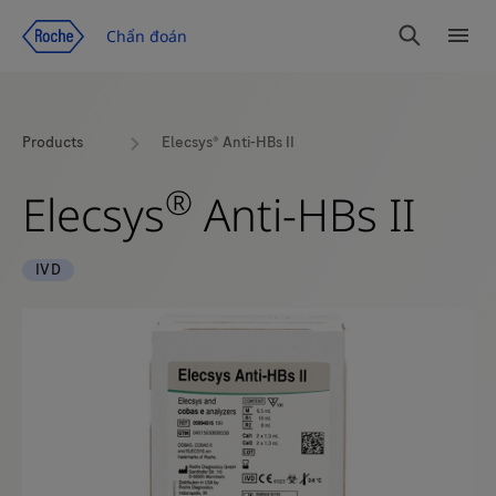
Chuyển đến trang nội dung
Chẩn đoán
Tìm
Dan
kiếm
mục
Products
Elecsys® Anti-HBs II
®
Elecsys
Anti-HBs II
IVD