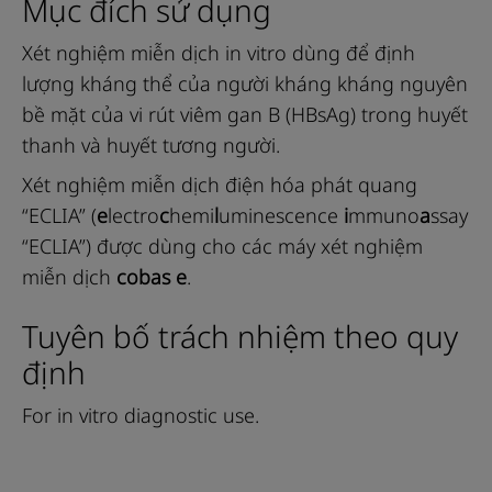
Mục đích sử dụng
the
tabs
Xét nghiệm miễn dịch in vitro dùng để định
lượng kháng thể của người kháng kháng nguyên
bề mặt của vi rút viêm gan B (HBsAg) trong huyết
thanh và huyết tương người.
Xét nghiệm miễn dịch điện hóa phát quang
“ECLIA” (
e
lectro
c
hemi
l
uminescence
i
mmuno
a
ssay
“ECLIA”) được dùng cho các máy xét nghiệm
miễn dịch
cobas e
.
Tuyên bố trách nhiệm theo quy
định
For in vitro diagnostic use.