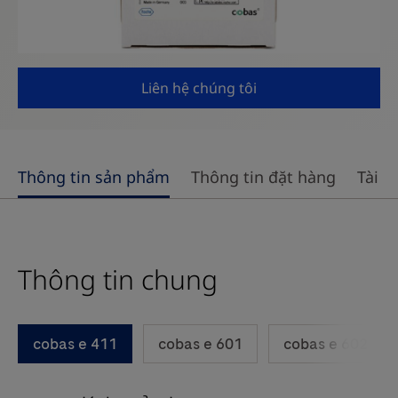
Liên hệ chúng tôi
Use
Thông tin sản phẩm
Thông tin đặt hàng
Tài li
left
and
right
Thông tin chung
arrow
keys
to
cobas e 411
cobas e 601
cobas e 602
scroll
between