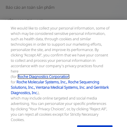
việc
Báo cáo an toàn sản phẩm
sử
VIỆT NAM
/
Tiếng Việt
dụng
We would like to collect your personal information, some of
công
which may be considered sensitive personal information,
nghệ
© 2026 F. Hoffmann-La Roche Ltd
such as health data, through cookies and similar
technologies in order to support our marketing efforts,
miễn
Cập nhật gần nhất: 09.08.2026
personalize the site, and improve its performance. By
dịch
clicking “Accept All”, you confirm that we have your consent
Trang này gồm các thông tin về sản phẩm hướng tới đông
to collect and process your personal information in
điện
đảo bạn đọc và có thể có những thông tin sản phẩm không
accordance with our company's privacy practices found
hóa
có hiệu lực tại quốc gia của bạn. Xin lưu ý rằng chúng tôi
here
hoàn toàn không chịu trách nhiệm về bất cứ hành vi truy
(for
Roche Diagnostics Corporation
.
phát
cập thông tin nào vi phạm quy định, quy trình pháp lý, đăng
for
Roche Molecular Systems, Inc., Roche Sequencing
ký và sử dụng tại quốc gia của bạn.
quang
Solutions, Inc., Ventana Medical Systems, Inc. and GenMark
(ECL)
Diagnostics, Inc.
),
Thông tin công ty:
which may include online targeted and social media
Công ty TNHH Roche Việt Nam
advertising. You can personalize your specific preferences
Số ĐKKD: 0310805269
by clicking “Your Privacy Choices”, or, by clicking “Reject All”,
Ngày cấp: 09/04/2011, được sửa đổi lần thứ 12, ngày
you can reject all cookies except for Strictly Necessary
26/08/2025
Cookies.
Cơ quan cấp: Sở Kế hoạch và Đầu tư TP.HCM
Địa chỉ: Tầng 27, Tòa nhà Pearl Plaza, 561A Điện Biên Phủ,