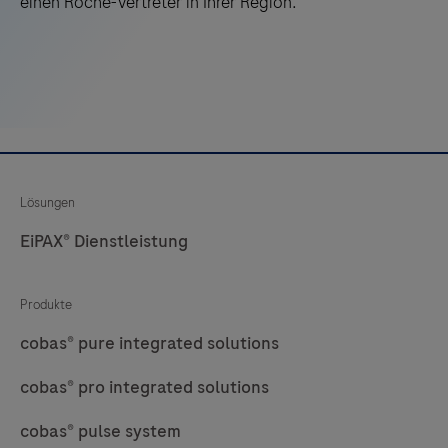
einen Roche-Vertreter in Ihrer Region.
25
26
27
28
29
30
31
32
33
34
35
36
37
38
39
40
41
42
43
44
45
46
47
48
Lösungen
EiPAX® Dienstleistung
49
50
51
52
53
54
55
56
Produkte
57
58
59
60
cobas® pure integrated solutions
61
62
63
64
cobas® pro integrated solutions
65
66
67
68
cobas® pulse system
69
70
71
72