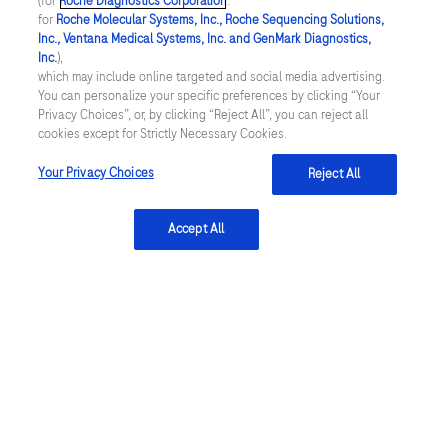
(for
Roche Diagnostics Corporation
.
Über Roche
for
Roche Molecular Systems, Inc., Roche Sequencing Solutions,
117
118
119
120
Inc., Ventana Medical Systems, Inc. and GenMark Diagnostics,
Roche Diagnostics entwickelt innovative Produkte und
Inc.
),
Dienstleistungen für die Prävention, Diagnose und Überwachung
121
122
123
124
which may include online targeted and social media advertising.
von Krankheiten. Erfahren Sie mehr über unsere Produkte und
Dienstleistungen.
You can personalize your specific preferences by clicking “Your
125
126
127
128
Privacy Choices”, or, by clicking “Reject All”, you can reject all
Mehr erfahren
cookies except for Strictly Necessary Cookies.
129
130
131
132
Your Privacy Choices
Reject All
133
134
135
136
137
138
139
140
facebook
twitter
youtube
linkedin
Accept All
141
142
143
144
Datenschutz
145
146
147
148
149
150
151
152
Cookie Präferenzen
153
154
155
156
Allgemeine Geschäftsbedingungen
157
158
159
160
SWITZERLAND
/
Deutsch