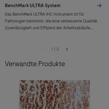
BenchMark ULTRA System
Das BenchMark ULTRA IHC Instrument ist für
Pathologen bestimmt, die eine verbesserte Qualität,
Zuverlässigkeit und Effizienz der Arbeitsabläufe
schätzen.
Das
BenchMark
1
/
3
ULTRA
Verwandte Produkte
IHC
Instrument
ist
für
Pathologen
bestimmt,
die