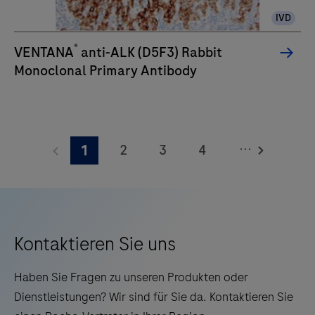
eine
IVD
verbesserte
Qualität,
®
VENTANA
anti-ALK (D5F3) Rabbit
Zuverlässigkeit
Monoclonal Primary Antibody
und
Effizienz
der
Arbeitsabläufe
...
2
3
4
1
schätzen.
5
6
7
8
9
10
11
12
13
14
15
16
Kontaktieren Sie uns
17
18
19
20
Haben Sie Fragen zu unseren Produkten oder
21
22
23
24
Dienstleistungen? Wir sind für Sie da. Kontaktieren Sie