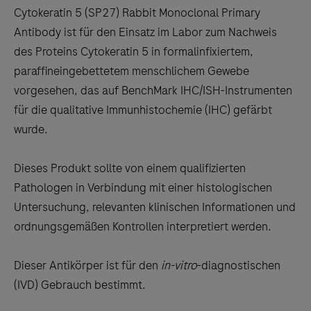
to
Cytokeratin 5 (SP27) Rabbit Monoclonal Primary
scroll
Antibody ist für den Einsatz im Labor zum Nachweis
between
des Proteins Cytokeratin 5 in formalinfixiertem,
the
paraffineingebettetem menschlichem Gewebe
tabs
vorgesehen, das auf BenchMark IHC/ISH-Instrumenten
für die qualitative Immunhistochemie (IHC) gefärbt
wurde.
Dieses Produkt sollte von einem qualifizierten
Pathologen in Verbindung mit einer histologischen
Untersuchung, relevanten klinischen Informationen und
ordnungsgemäßen Kontrollen interpretiert werden.
Dieser Antikörper ist für den
in-vitro
-diagnostischen
(IVD) Gebrauch bestimmt.