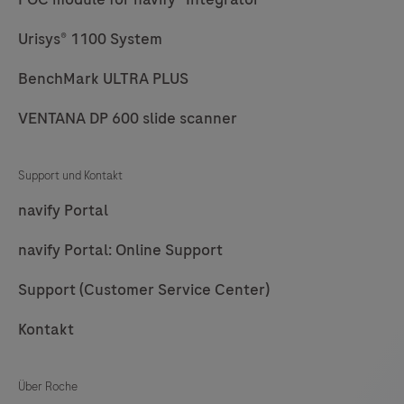
73
74
75
76
Urisys® 1100 System
77
78
79
80
BenchMark ULTRA PLUS
81
82
83
84
85
86
87
88
VENTANA DP 600 slide scanner
89
90
91
92
Support und Kontakt
93
94
95
96
navify Portal
97
98
99
100
navify Portal: Online Support
101
102
103
104
Support (Customer Service Center)
105
106
107
108
Kontakt
109
110
111
112
113
114
115
116
Über Roche