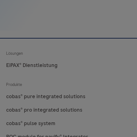
29
30
31
32
33
34
35
36
37
38
39
40
41
42
43
44
45
46
47
48
Lösungen
EiPAX® Dienstleistung
49
50
51
52
53
54
55
56
Produkte
57
58
59
60
cobas® pure integrated solutions
61
62
63
64
cobas® pro integrated solutions
65
66
67
68
cobas® pulse system
69
70
71
72
POC module for navify® Integrator