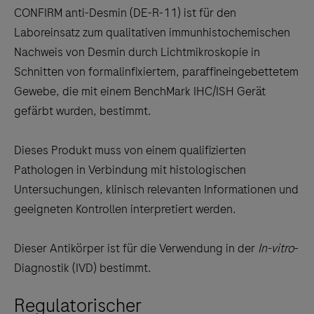
to
CONFIRM anti-Desmin (DE-R-11) ist für den
scroll
Laboreinsatz zum qualitativen immunhistochemischen
between
Nachweis von Desmin durch Lichtmikroskopie in
the
Schnitten von formalinfixiertem, paraffineingebettetem
tabs
Gewebe, die mit einem BenchMark IHC/ISH Gerät
gefärbt wurden, bestimmt.
Dieses Produkt muss von einem qualifizierten
Pathologen in Verbindung mit histologischen
Untersuchungen, klinisch relevanten Informationen und
geeigneten Kontrollen interpretiert werden.
Dieser Antikörper ist für die Verwendung in der
In-vitro
-
Diagnostik (IVD) bestimmt.
Regulatorischer