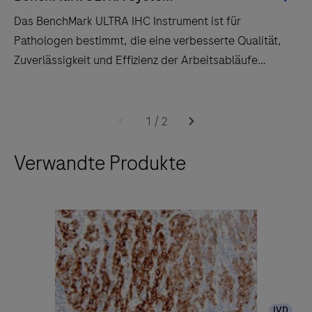
Das BenchMark ULTRA IHC Instrument ist für
Pathologen bestimmt, die eine verbesserte Qualität,
Zuverlässigkeit und Effizienz der Arbeitsabläufe
schätzen.
Das
BenchMark
1
/
2
ULTRA
Verwandte Produkte
IHC
Instrument
ist
für
Pathologen
bestimmt,
die
eine
IVD