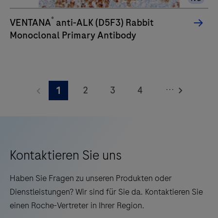
verbesserte
Qualität,
®
VENTANA
anti-ALK (D5F3) Rabbit
Zuverlässigkeit
Monoclonal Primary Antibody
und
Effizienz
der
Arbeitsabläufe
...
2
3
4
1
schätzen.
5
6
7
8
9
10
11
12
13
14
15
16
Kontaktieren Sie uns
17
18
19
20
Haben Sie Fragen zu unseren Produkten oder
21
22
23
24
Dienstleistungen? Wir sind für Sie da. Kontaktieren Sie
einen Roche-Vertreter in Ihrer Region.
25
26
27
28