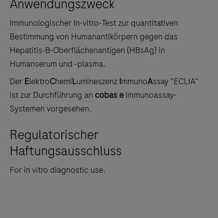
Anwendungszweck
the
tabs
Immunologischer In-vitro-Test zur quantitativen
Bestimmung von Humanantikörpern gegen das
Hepatitis‑B-Oberflächenantigen (HBsAg) in
Humanserum und ‑plasma.
Der
E
lektro
C
hemi
L
umineszenz
I
mmuno
A
ssay “ECLIA“
ist zur Durchführung an
cobas e
Immunoassay-
Systemen vorgesehen.
Regulatorischer
Haftungsausschluss
For in vitro diagnostic use.