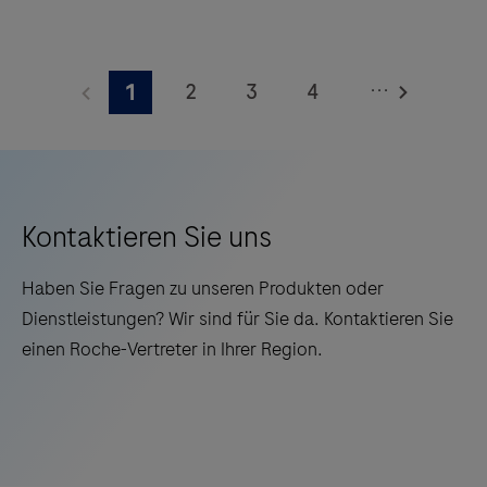
48
Elecsys®
integrierte
Phospho-
Reagenspositionen
...
2
3
4
1
Tau
für
(217P)
5
6
7
8
schnelle,
Plasma
zuverlässige
9
10
11
12
ist
Ergebnisse.
13
14
15
16
ein
Kontaktieren Sie uns
eigenständiger,
17
18
19
20
quantitativer
Haben Sie Fragen zu unseren Produkten oder
21
22
23
24
IVD-
Dienstleistungen? Wir sind für Sie da. Kontaktieren Sie
Assay
einen Roche-Vertreter in Ihrer Region.
25
26
27
28
zum
29
30
31
32
Ein-
und
33
34
35
36
Ausschluss
37
38
39
40