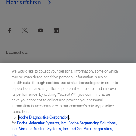
Mehr erfahren
facebook
twitter
youtube
linkedin
Datenschutz
Cookie Präferenzen
We would like to collect your personal information, some of which
may be considered sensitive personal information, such as
Allgemeine Geschäftsbedingungen
health data, through cookies and similar technologies in order to
support our marketing efforts, personalize the site, and improve
its performance. By clicking “Accept All”, you confirm that we
SWITZERLAND
/
Deutsch
have your consent to collect and process your personal
information in accordance with our company's privacy practices
found here
© 2026 F. Hoffmann-La Roche Ltd
(for
Roche Diagnostics Corporation
.
for
Roche Molecular Systems, Inc., Roche Sequencing Solutions,
zuletzt aktualisiert 06.08.2026
Inc., Ventana Medical Systems, Inc. and GenMark Diagnostics,
Inc.
),