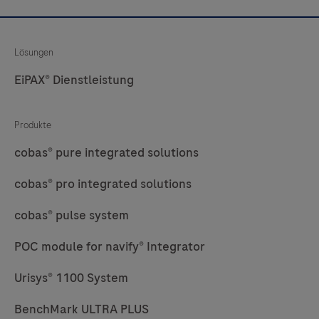
einer
41
42
43
44
Amyloid-
Pathologie.
45
46
47
48
Lösungen
EiPAX® Dienstleistung
49
50
51
52
Produkte
cobas® pure integrated solutions
cobas® pro integrated solutions
cobas® pulse system
POC module for navify® Integrator
Urisys® 1100 System
BenchMark ULTRA PLUS