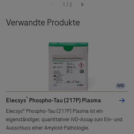
cobas®
1
/
2
e
Verwandte Produkte
801-
Analyseeinheit
führt
bis
zu
300
immunchemische
Tests
IVD
pro
Stunde
®
Elecsys
Phospho-Tau (217P) Plasma
durch
Elecsys® Phospho-Tau (217P) Plasma ist ein
und
eigenständiger, quantitativer IVD-Assay zum Ein- und
verfügt
Ausschluss einer Amyloid-Pathologie.
über