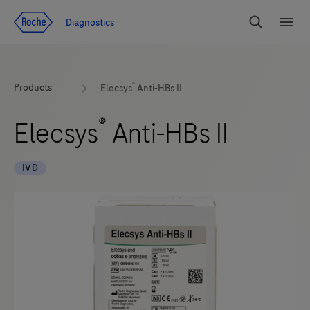
Zum Inhalt
Diagnostics
Suchen
Menü
®
Products
Elecsys
Anti-HBs II
®
Elecsys
Anti-HBs II
IVD