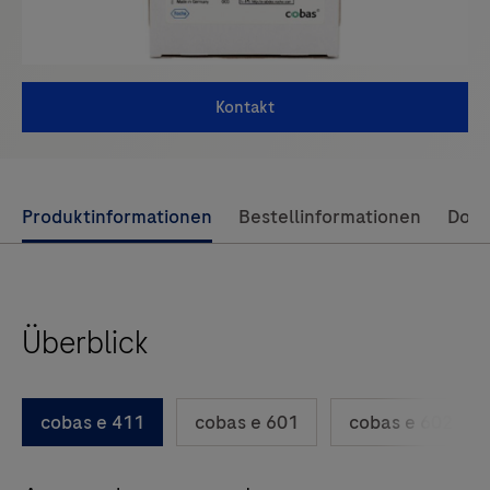
Kontakt
Use
Produktinformationen
Bestellinformationen
Dok
left
and
right
Überblick
arrow
keys
to
cobas e 411
cobas e 601
cobas e 602
scroll
between