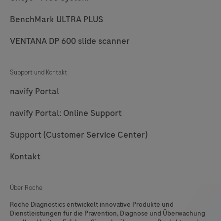
77
78
79
80
BenchMark ULTRA PLUS
81
82
83
84
85
86
87
88
VENTANA DP 600 slide scanner
89
90
91
92
Support und Kontakt
93
94
95
96
navify Portal
97
98
99
100
navify Portal: Online Support
101
102
103
104
Support (Customer Service Center)
105
106
107
108
Kontakt
109
110
111
112
113
114
115
116
Über Roche
117
118
119
120
Roche Diagnostics entwickelt innovative Produkte und
Dienstleistungen für die Prävention, Diagnose und Überwachung
121
122
123
124