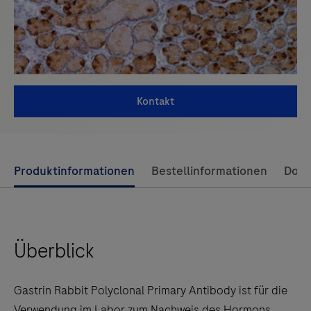
Kontakt
Use
Produktinformationen
Bestellinformationen
Dok
left
and
right
Überblick
arrow
keys
to
Gastrin Rabbit Polyclonal Primary Antibody ist für die
scroll
Verwendung im Labor zum Nachweis des Hormons