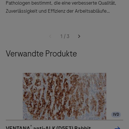
Pathologen bestimmt, die eine verbesserte Qualität,
Zuverlässigkeit und Effizienz der Arbeitsabläufe
schätzen.
Das
BenchMark
1
/
3
ULTRA
Verwandte Produkte
IHC
Instrument
ist
für
Pathologen
bestimmt,
die
eine
IVD
verbesserte
Qualität,
®
VENTANA
anti-ALK (D5F3) Rabbit