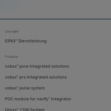
33
34
35
36
37
38
39
40
41
42
43
44
45
46
47
48
Lösungen
EiPAX® Dienstleistung
49
50
51
52
53
54
55
56
Produkte
57
58
59
60
cobas® pure integrated solutions
61
62
63
64
cobas® pro integrated solutions
65
66
67
68
cobas® pulse system
69
70
71
72
POC module for navify® Integrator
73
74
75
76
Urisys® 1100 System