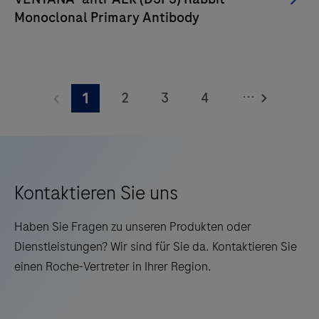
Zuverlässigkeit
Monoclonal Primary Antibody
und
Effizienz
der
Arbeitsabläufe
...
2
3
4
1
schätzen.
5
6
7
8
9
10
11
12
13
14
15
16
Kontaktieren Sie uns
17
18
19
20
Haben Sie Fragen zu unseren Produkten oder
21
22
23
24
Dienstleistungen? Wir sind für Sie da. Kontaktieren Sie
einen Roche-Vertreter in Ihrer Region.
25
26
27
28
29
30
31
32