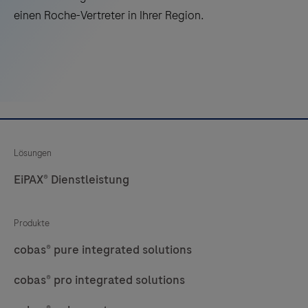
einen Roche-Vertreter in Ihrer Region.
25
26
27
28
29
30
31
32
33
34
35
36
37
38
39
40
41
42
43
44
45
46
47
48
Lösungen
EiPAX® Dienstleistung
49
50
51
52
53
54
55
56
Produkte
57
58
59
60
cobas® pure integrated solutions
61
62
63
64
cobas® pro integrated solutions
65
66
67
68