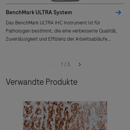
BenchMark ULTRA System
Das BenchMark ULTRA IHC Instrument ist für
Pathologen bestimmt, die eine verbesserte Qualität,
Zuverlässigkeit und Effizienz der Arbeitsabläufe
schätzen.
Das
BenchMark
1
/
3
ULTRA
Verwandte Produkte
IHC
Instrument
ist
für
Pathologen
bestimmt,
die