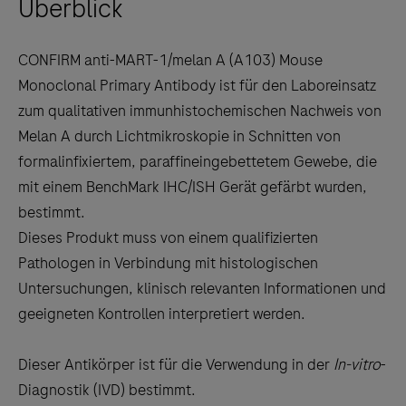
Überblick
arrow
keys
to
CONFIRM anti-MART-1/melan A (A103) Mouse
scroll
Monoclonal Primary Antibody ist für den Laboreinsatz
between
zum qualitativen immunhistochemischen Nachweis von
the
Melan A durch Lichtmikroskopie in Schnitten von
tabs
formalinfixiertem, paraffineingebettetem Gewebe, die
mit einem BenchMark IHC/ISH Gerät gefärbt wurden,
bestimmt.
Dieses Produkt muss von einem qualifizierten
Pathologen in Verbindung mit histologischen
Untersuchungen, klinisch relevanten Informationen und
geeigneten Kontrollen interpretiert werden.
Dieser Antikörper ist für die Verwendung in der
In-vitro
-
Diagnostik (IVD) bestimmt.