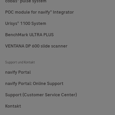
cobas® pulse system
69
70
71
72
POC module for navify® Integrator
73
74
75
76
Urisys® 1100 System
77
78
79
80
BenchMark ULTRA PLUS
81
82
83
84
85
86
87
88
VENTANA DP 600 slide scanner
89
90
91
92
Support und Kontakt
93
94
95
96
navify Portal
97
98
99
100
navify Portal: Online Support
101
102
103
104
Support (Customer Service Center)
105
106
107
108
Kontakt
109
110
111
112