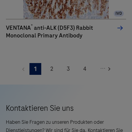
eine
IVD
verbesserte
Qualität,
®
VENTANA
anti-ALK (D5F3) Rabbit
Zuverlässigkeit
Monoclonal Primary Antibody
und
Effizienz
der
Arbeitsabläufe
...
2
3
4
1
schätzen.
5
6
7
8
9
10
11
12
13
14
15
16
Kontaktieren Sie uns
17
18
19
20
Haben Sie Fragen zu unseren Produkten oder
21
22
23
24
Dienstleistungen? Wir sind für Sie da. Kontaktieren Sie