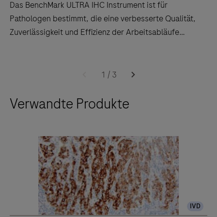
Das BenchMark ULTRA IHC Instrument ist für
Pathologen bestimmt, die eine verbesserte Qualität,
Zuverlässigkeit und Effizienz der Arbeitsabläufe
schätzen.
Das
BenchMark
1
/
3
ULTRA
Verwandte Produkte
IHC
Instrument
ist
für
Pathologen
bestimmt,
die
eine
IVD
verbesserte