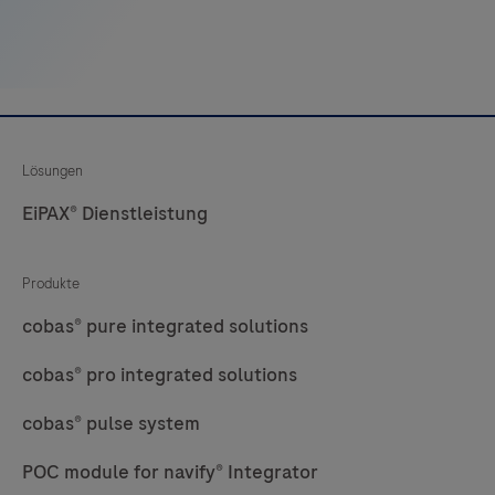
33
34
35
36
37
38
39
40
41
42
43
44
45
46
47
48
Lösungen
EiPAX® Dienstleistung
49
50
51
52
53
54
55
56
Produkte
57
58
59
60
cobas® pure integrated solutions
61
62
63
64
cobas® pro integrated solutions
65
66
67
68
cobas® pulse system
69
70
71
72
POC module for navify® Integrator
73
74
75
76