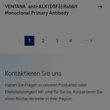
Qualität,
®
VENTANA
anti-ALK (D5F3) Rabbit
Zuverlässigkeit
Monoclonal Primary Antibody
und
Effizienz
der
Arbeitsabläufe
...
2
3
4
1
schätzen.
5
6
7
8
9
10
11
12
13
14
15
16
Kontaktieren Sie uns
17
18
19
20
Haben Sie Fragen zu unseren Produkten oder
21
22
23
24
Dienstleistungen? Wir sind für Sie da. Kontaktieren Sie
einen Roche-Vertreter in Ihrer Region.
25
26
27
28
29
30
31
32