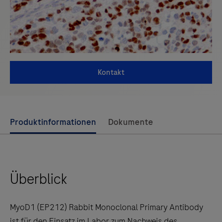
Kontakt
Use
Produktinformationen
Dokumente
left
and
right
Überblick
arrow
keys
to
MyoD1 (EP212) Rabbit Monoclonal Primary Antibody
scroll
ist für den Einsatz im Labor zum Nachweis des