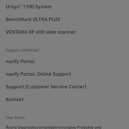
Urisys® 1100 System
77
78
79
80
BenchMark ULTRA PLUS
81
82
83
84
85
86
87
88
VENTANA DP 600 slide scanner
89
90
91
92
Support und Kontakt
93
94
95
96
navify Portal
97
98
99
100
navify Portal: Online Support
101
102
103
104
Support (Customer Service Center)
105
106
107
108
Kontakt
109
110
111
112
113
114
115
116
Über Roche
117
118
119
120
Roche Diagnostics entwickelt innovative Produkte und