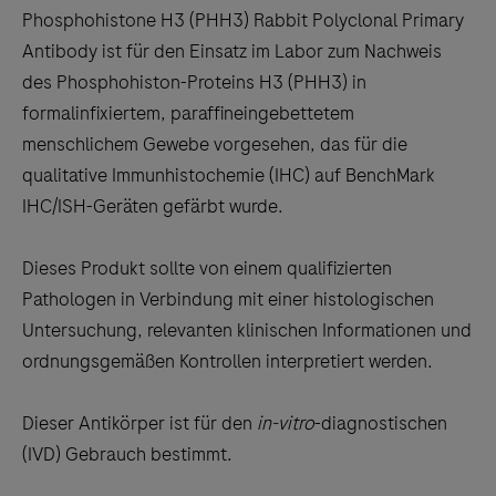
to
Phosphohistone H3 (PHH3) Rabbit Polyclonal Primary
scroll
Antibody ist für den Einsatz im Labor zum Nachweis
between
des Phosphohiston-Proteins H3 (PHH3) in
the
formalinfixiertem, paraffineingebettetem
tabs
menschlichem Gewebe vorgesehen, das für die
qualitative Immunhistochemie (IHC) auf BenchMark
IHC/ISH-Geräten gefärbt wurde.
Dieses Produkt sollte von einem qualifizierten
Pathologen in Verbindung mit einer histologischen
Untersuchung, relevanten klinischen Informationen und
ordnungsgemäßen Kontrollen interpretiert werden.
Dieser Antikörper ist für den
in-vitro
-diagnostischen
(IVD) Gebrauch bestimmt.