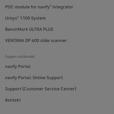
POC module for navify® Integrator
73
74
75
76
Urisys® 1100 System
77
78
79
80
BenchMark ULTRA PLUS
81
82
83
84
85
86
87
88
VENTANA DP 600 slide scanner
89
90
91
92
Support und Kontakt
93
94
95
96
navify Portal
97
98
99
100
navify Portal: Online Support
101
102
103
104
Support (Customer Service Center)
105
106
107
108
Kontakt
109
110
111
112
113
114
115
116