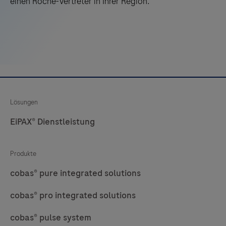
einen Roche-Vertreter in Ihrer Region.
25
26
27
28
29
30
31
32
33
34
35
36
37
38
39
40
41
42
43
44
45
46
47
48
Lösungen
EiPAX® Dienstleistung
49
50
51
52
53
54
55
56
Produkte
57
58
59
60
cobas® pure integrated solutions
61
62
63
64
cobas® pro integrated solutions
65
66
67
68
cobas® pulse system
69
70
71
72