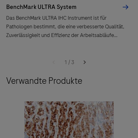
BenchMark ULTRA System
Das BenchMark ULTRA IHC Instrument ist für
Pathologen bestimmt, die eine verbesserte Qualität,
Zuverlässigkeit und Effizienz der Arbeitsabläufe
schätzen.
Das
BenchMark
1
/
3
ULTRA
Verwandte Produkte
IHC
Instrument
ist
für
Pathologen
bestimmt,
die