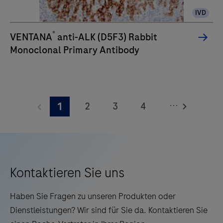
eine
IVD
verbesserte
Qualität,
®
VENTANA
anti-ALK (D5F3) Rabbit
Zuverlässigkeit
Monoclonal Primary Antibody
und
Effizienz
der
Arbeitsabläufe
...
2
3
4
1
schätzen.
5
6
7
8
9
10
11
12
13
14
15
16
Kontaktieren Sie uns
17
18
19
20
Haben Sie Fragen zu unseren Produkten oder
21
22
23
24
Dienstleistungen? Wir sind für Sie da. Kontaktieren Sie