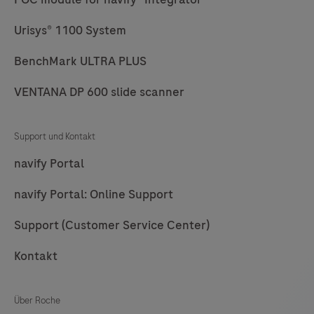
73
74
75
76
Urisys® 1100 System
77
78
79
80
BenchMark ULTRA PLUS
81
82
83
84
85
86
87
88
VENTANA DP 600 slide scanner
89
90
91
92
Support und Kontakt
93
94
95
96
navify Portal
97
98
99
100
navify Portal: Online Support
101
102
103
104
Support (Customer Service Center)
105
106
107
108
Kontakt
109
110
111
112
113
114
115
116
Über Roche