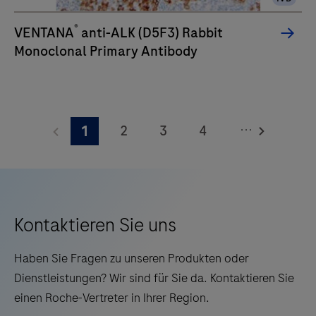
verbesserte
Qualität,
®
VENTANA
anti-ALK (D5F3) Rabbit
Zuverlässigkeit
Monoclonal Primary Antibody
und
Effizienz
der
Arbeitsabläufe
...
2
3
4
1
schätzen.
5
6
7
8
9
10
11
12
13
14
15
16
Kontaktieren Sie uns
17
18
19
20
Haben Sie Fragen zu unseren Produkten oder
21
22
23
24
Dienstleistungen? Wir sind für Sie da. Kontaktieren Sie
einen Roche-Vertreter in Ihrer Region.
25
26
27
28