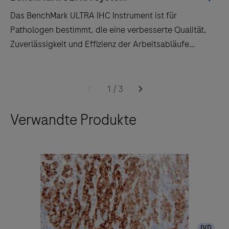
Das BenchMark ULTRA IHC Instrument ist für
Pathologen bestimmt, die eine verbesserte Qualität,
Zuverlässigkeit und Effizienz der Arbeitsabläufe
schätzen.
Das
BenchMark
1
/
3
ULTRA
Verwandte Produkte
IHC
Instrument
ist
für
Pathologen
bestimmt,
die
eine
IVD