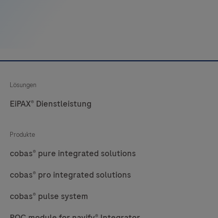
29
30
31
32
33
34
35
36
37
38
39
40
41
42
43
44
45
46
47
48
Lösungen
EiPAX® Dienstleistung
49
50
51
52
53
54
55
56
Produkte
57
58
59
60
cobas® pure integrated solutions
61
62
63
64
cobas® pro integrated solutions
65
66
67
68
cobas® pulse system
69
70
71
72
POC module for navify® Integrator