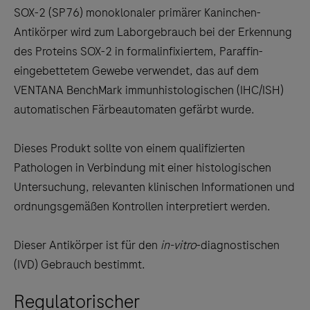
to
SOX-2 (SP76) monoklonaler primärer Kaninchen-
scroll
Antikörper wird zum Laborgebrauch bei der Erkennung
between
des Proteins SOX-2 in formalinfixiertem, Paraffin-
the
eingebettetem Gewebe verwendet, das auf dem
tabs
VENTANA BenchMark immunhistologischen (IHC/ISH)
automatischen Färbeautomaten gefärbt wurde.
Dieses Produkt sollte von einem qualifizierten
Pathologen in Verbindung mit einer histologischen
Untersuchung, relevanten klinischen Informationen und
ordnungsgemäßen Kontrollen interpretiert werden.
Dieser Antikörper ist für den
in-vitro
-diagnostischen
(IVD) Gebrauch bestimmt.
Regulatorischer