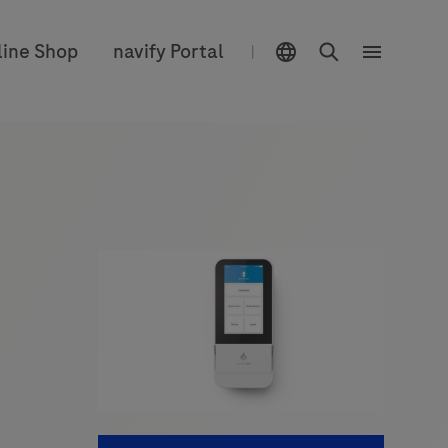
Sélecteur d'emplacement
Chercher
line Shop
navify Portal
|
Menu