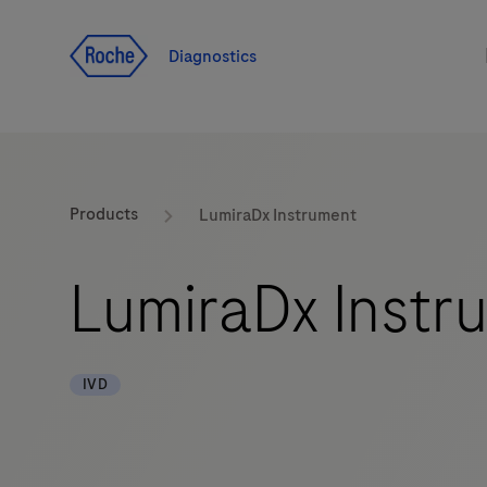
Voir le contenu
Diagnostics
Products
LumiraDx Instrument
LumiraDx Instr
IVD