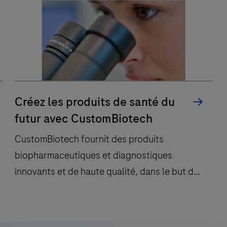
Les
pour les patients.
les
l
produits
flux
VENTANA
de
o
permettent
travail
l
d’obtenir
l
cliniques
des
et
résultats
diagnostiques
Créez les produits de santé du
anatomopathologiques
pour
futur avec CustomBiotech
précis,
obtenir
s
pour
CustomBiotech fournit des produits
des
garantir
biopharmaceutiques et diagnostiques
résultats
des
précis
innovants et de haute qualité, dans le but de
décisions
et
faciliter les soins de santé à l’échelon
thérapeutiques
cohérents.
mondial avec des solutions avancées.
rapides
CustomBiotech
et
fournit