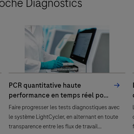
oche Diagnostics
PCR quantitative haute
performance en temps réel pour
votre laboratoire de biologie
Faire progresser les tests diagnostiques avec
moléculaire avec le système
le système LightCycler, en alternant en toute
LightCycler
transparence entre les flux de travail