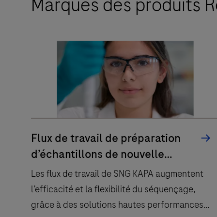
Marques des produits R
Flux de travail de préparation
d’échantillons de nouvelle
génération pour votre
Les flux de travail de SNG KAPA augmentent
laboratoire de biologie
l’efficacité et la flexibilité du séquençage,
moléculaire avec les produits
grâce à des solutions hautes performances