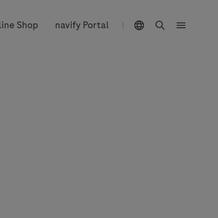
Sélecteur d'emplacement
Chercher
line Shop
navify Portal
|
Menu