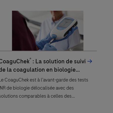
ouvrir la voie à de meilleurs soins.
Les
solutions
numériques
®
avify
de
Roche
offrent
®
CoaguChek
: La solution de suivi
une
de la coagulation en biologie
valeur
délocalisée de Roche
linique,
Le CoaguChek est à l’avant-garde des tests
opérationnelle
INR de biologie délocalisée avec des
et
solutions comparables à celles des
financière
laboratoires pour le suivi de la coagulation,
pour
améliorant ainsi les soins aux patients qu’il
accélérer