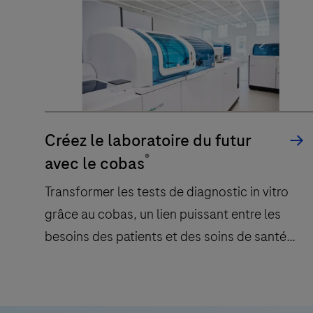
La
à
vaste
des
gamme
solutions
de
hautes
tests
performances
TIB
et
Molbiol
une
Créez le laboratoire du futur
pour
assistance
®
avec le cobas
les
complète
automates
Transformer les tests de diagnostic in vitro
visant
®
LightCycler
grâce au cobas, un lien puissant entre les
à
et
répondre
besoins des patients et des soins de santé
®
cobas
aux
durables.
de
besoins
Roche
en
Transformer
fournit
constante
les