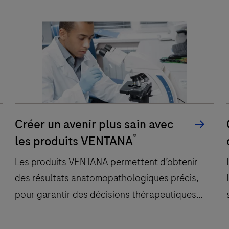
cliniques et diagnostiques pour obtenir des
résultats précis et cohérents.
Faire
progresser
les
tests
n
diagnostiques
avec
le
Créer un avenir plus sain avec
système
®
les produits VENTANA
LightCycler,
en
c
Les produits VENTANA permettent d’obtenir
alternant
des résultats anatomopathologiques précis,
en
pour garantir des décisions thérapeutiques
toute
rapides et fiables et des traitements
transparence
personnalisés, ce qui améliore les résultats
entre