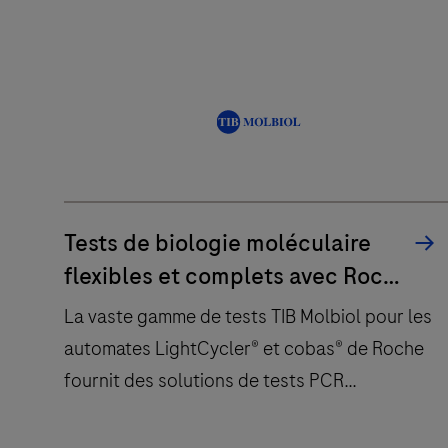
KAPA
et une assistance complète visant à répondre
aux besoins en constante évolution de votre
Les
laboratoire.
flux
de
travail
de
SNG
KAPA
Tests de biologie moléculaire
augmentent
flexibles et complets avec Roche
l’efficacité
et TIB Molbiol
et
La vaste gamme de tests TIB Molbiol pour les
la
automates LightCycler® et cobas® de Roche
flexibilité
fournit des solutions de tests PCR
du
personnalisables et de haute qualité pour
séquençage,
divers besoins de laboratoire.
grâce