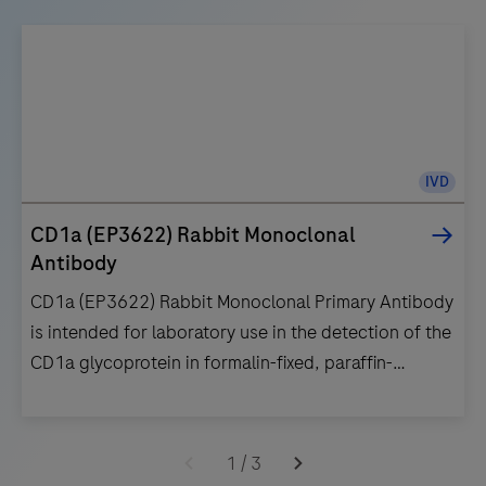
IVD
CD1a (EP3622) Rabbit Monoclonal
Antibody
CD1a (EP3622) Rabbit Monoclonal Primary Antibody
is intended for laboratory use in the detection of the
CD1a glycoprotein in formalin-fixed, paraffin-
embedded human tissue stained in qualitative
immunohistochemistry (IHC) on BenchMark IHC/ISH
CD1a
instruments. This product should be interpreted by a
(EP3622)
1
/
3
qualified pathologist in conjunction with histological