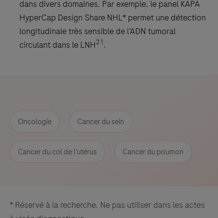
information,
dans divers domaines. Par exemple, le panel KAPA
and
HyperCap Design Share NHL* permet une détection
proper
longitudinale très sensible de l’ADN tumoral
21
controls.
circulant dans le LNH
.
This
antibody
is
intended
for
Oncologie
Cancer du sein
in
vitro
Cancer du col de l’utérus
Cancer du poumon
diagnostic
(IVD)
use.
* Réservé à la recherche. Ne pas utiliser dans les actes