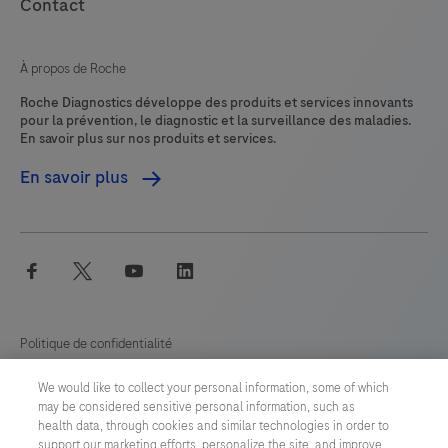
Contact
À propos de Roche
Roche Diagnostics développe des produits et services innovants
pour la prévention, le diagnostic et la surveillance des maladies.
En savoir plus sur nos produits et services.
En savoir plus
facebook
twitter
youtube
linkedin
Politique de confidentialité
We would like to collect your personal information, some of which
Préférences en matière de cookies
may be considered sensitive personal information, such as
health data, through cookies and similar technologies in order to
Conditions générales
support our marketing efforts, personalize the site, and improve