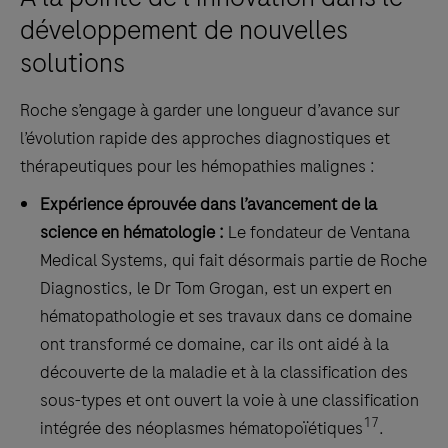
in
développement de nouvelles
formalin-
solutions
fixed,
paraffin-
Roche s’engage à garder une longueur d’avance sur
embedded
l’évolution rapide des approches diagnostiques et
human
thérapeutiques pour les hémopathies malignes :
tissue
stained
Expérience éprouvée dans l’avancement de la
in
science en hématologie :
Le fondateur de Ventana
qualitative
Medical Systems, qui fait désormais partie de Roche
immunohistochemistry
Diagnostics, le Dr Tom Grogan, est un expert en
(IHC)
hématopathologie et ses travaux dans ce domaine
on
ont transformé ce domaine, car ils ont aidé à la
BenchMark
découverte de la maladie et à la classification des
IHC/ISH
sous-types et ont ouvert la voie à une classification
17
instruments.
intégrée des néoplasmes hématopoïétiques
.