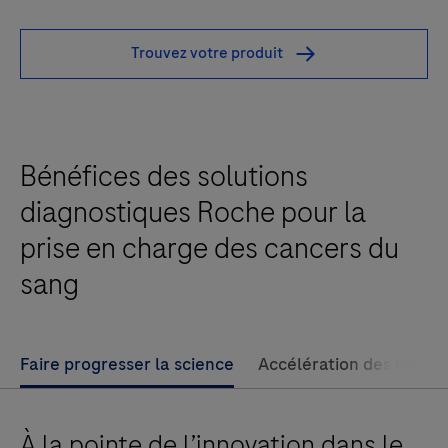
Rabbit
examination, relevant clinical information, and
Monoclonal
Trouvez votre produit
proper controls. This antibody is intended for in vitro
Primary
diagnostic (IVD) use.
Antibody
is
intended
Bénéfices des solutions
for
laboratory
diagnostiques Roche pour la
use
prise en charge des cancers du
in
sang
the
detection
of
Faire progresser la science
Accélération des répon
the
CD1a
glycoprotein
À la pointe de l’innovation dans le