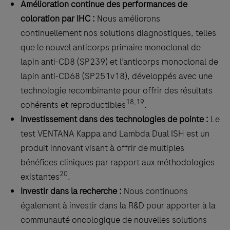
This
Amélioration continue des performances de
product
coloration par IHC :
Nous améliorons
should
continuellement nos solutions diagnostiques, telles
be
que le nouvel anticorps primaire monoclonal de
interpreted
lapin anti-CD8 (SP239) et l’anticorps monoclonal de
by
lapin anti-CD68 (SP251v18), développés avec une
a
technologie recombinante pour offrir des résultats
18,19
qualified
cohérents et reproductibles
.
pathologist
Investissement dans des technologies de pointe :
Le
in
test VENTANA Kappa and Lambda Dual ISH est un
conjunction
produit innovant visant à offrir de multiples
with
bénéfices cliniques par rapport aux méthodologies
20
histological
existantes
.
examination,
Investir dans la recherche :
Nous continuons
relevant
également à investir dans la R&D pour apporter à la
clinical
communauté oncologique de nouvelles solutions