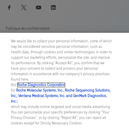
facebook
twitter
youtube
linkedin
Politique de confidentialité
We would like to collect your personal information, some of which
Préférences en matière de cookies
may be considered sensitive personal information, such as
health data, through cookies and similar technologies in order to
Conditions générales
support our marketing efforts, personalize the site, and improve
its performance. By clicking “Accept All”, you confirm that we
have your consent to collect and process your personal
SWITZERLAND
/
Français
information in accordance with our company's privacy practices
found here
(for
Roche Diagnostics Corporation
.
© 2026 F. Hoffmann-La Roche Ltd
for
Roche Molecular Systems, Inc., Roche Sequencing Solutions,
Inc., Ventana Medical Systems, Inc. and GenMark Diagnostics,
rdoe_footer.timestamp 08.08.2026
Inc.
),
which may include online targeted and social media advertising.
Ce site Web contient des informations sur des produits destinés à
You can personalize your specific preferences by clicking “Your
un large éventail de publics et peut contenir des détails sur les
Privacy Choices”, or, by clicking “Reject All”, you can reject all
produits ou des informations qui ne sont pas autrement
cookies except for Strictly Necessary Cookies.
accessibles ou valables dans votre pays. Veuillez noter que nous