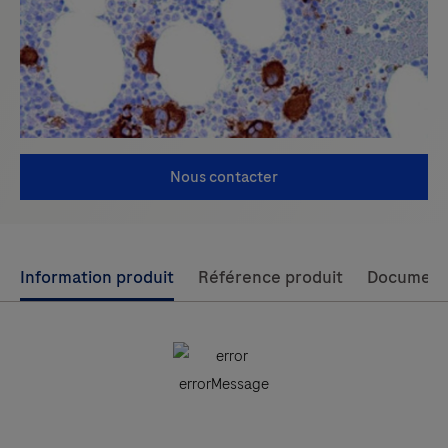
Nous contacter
Use
Information produit
Référence produit
Document
left
and
right
arrow
keys
to