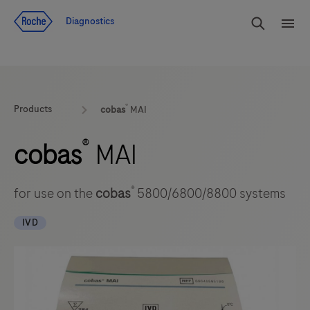
Voir le contenu
Cherch
Diagnostics
Men
®
Products
cobas
MAI
®
cobas
MAI
®
for use on the
cobas
5800/6800/8800 systems
IVD