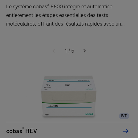
Le système cobas® 8800 intègre et automatise
entièrement les étapes essentielles des tests
moléculaires, offrant des résultats rapides avec un
débit élevé et de longs délais sans intervention.
Software
Le
2.0
système
1
/
5
cobas®
8800
intègre
et
automatise
entièrement
les
IVD
étapes
essentielles
®
cobas
HEV
des