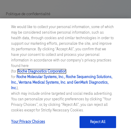
Politique de confidentialité
We would like to collect your personal information, some of which
Préférences en matière de cookies
may be considered sensitive personal information, such as
health data, through cookies and similar technologies in order to
Conditions générales
support our marketing efforts, personalize the site, and improve
its performance. By clicking “Accept All”, you confirm that we
have your consent to collect and process your personal
SWITZERLAND
/
Français
information in accordance with our company's privacy practices
found here
(for
Roche Diagnostics Corporation
.
© 2026 F. Hoffmann-La Roche Ltd
for
Roche Molecular Systems, Inc., Roche Sequencing Solutions,
Inc., Ventana Medical Systems, Inc. and GenMark Diagnostics,
Last updated: 09.08.2026
Inc.
),
which may include online targeted and social media advertising.
Ce site Web contient des informations sur des produits destinés à
You can personalize your specific preferences by clicking “Your
un large éventail de publics et peut contenir des détails sur les
Privacy Choices”, or, by clicking “Reject All”, you can reject all
produits ou des informations qui ne sont pas autrement
cookies except for Strictly Necessary Cookies.
accessibles ou valables dans votre pays. Veuillez noter que nous
ne sommes pas responsables de l'accès à toute information qui
pourrait ne pas être conforme à toute loi, réglementation,
Your Privacy Choices
Reject All
enregistrement ou utilisation dans votre pays d'origine.