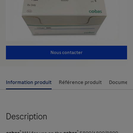
Nous contacter
Use
Information produit
Référence produit
Document
left
and
right
Description
arrow
keys
to
®
®