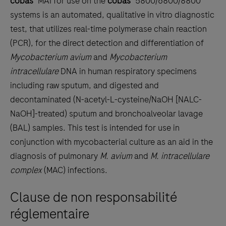
cobas
MAI for use on the
cobas
5800/6800/8800
scroll
systems is an automated, qualitative in vitro diagnostic
between
test, that utilizes real-time polymerase chain reaction
the
(PCR), for the direct detection and differentiation of
tabs
Mycobacterium avium
and
Mycobacterium
intracellulare
DNA in human respiratory specimens
including raw sputum, and digested and
decontaminated (N-acetyl-L-cysteine/NaOH [NALC-
NaOH]-treated) sputum and bronchoalveolar lavage
(BAL) samples. This test is intended for use in
conjunction with mycobacterial culture as an aid in the
diagnosis of pulmonary
M. avium
and
M. intracellulare
complex
(MAC) infections.
Clause de non responsabilité
réglementaire