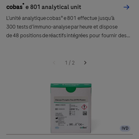
®
cobas
e 801 analytical unit
L’unité analytique cobas® e 801 effectue jusqu’à
300 tests d’immuno-analyse par heure et dispose
de 48 positions de réactifs intégrées pour fournir des
résultats rapides et fiables.
L’unité
analytique cobas® e 801
1
/
2
effectue
jusqu’à
300 tests d’immuno-
analyse par heure
et
dispose
de 48 positions de réactifs intégrées
IVD
pour