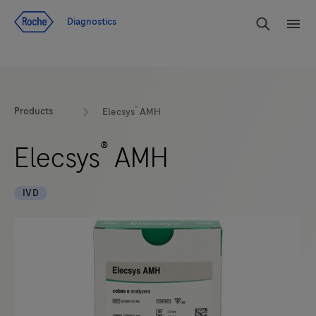
Voir le contenu
Cherch
Diagnostics
Men
®
Products
Elecsys
AMH
®
Elecsys
AMH
IVD