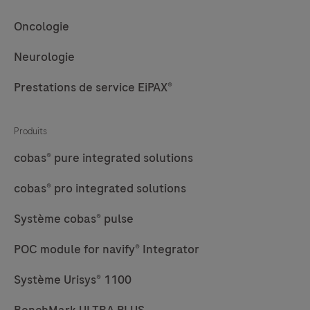
25
26
27
28
quantitatif
Oncologie
29
30
31
32
autonome
permettant
Neurologie
33
34
35
36
de
37
38
39
40
Prestations de service EiPAX®
confirmer
41
42
43
44
et
Produits
d’exclure
45
46
47
48
la
cobas® pure integrated solutions
49
50
pathologie
cobas® pro integrated solutions
amyloïde.
Système cobas® pulse
POC module for navify® Integrator
Système Urisys® 1100
BenchMark ULTRA PLUS