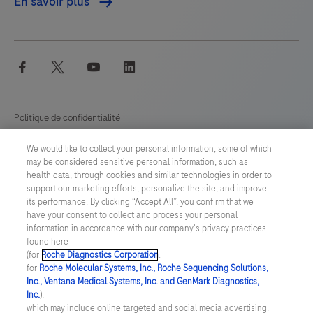
En savoir plus
facebook
twitter
youtube
linkedin
Politique de confidentialité
We would like to collect your personal information, some of which
Préférences en matière de cookies
may be considered sensitive personal information, such as
health data, through cookies and similar technologies in order to
Conditions générales
support our marketing efforts, personalize the site, and improve
its performance. By clicking “Accept All”, you confirm that we
have your consent to collect and process your personal
SWITZERLAND
/
Français
information in accordance with our company's privacy practices
found here
(for
Roche Diagnostics Corporation
.
© 2026 F. Hoffmann-La Roche Ltd
for
Roche Molecular Systems, Inc., Roche Sequencing Solutions,
Inc., Ventana Medical Systems, Inc. and GenMark Diagnostics,
Last updated: 06.08.2026
Inc.
),
which may include online targeted and social media advertising.
Ce site Web contient des informations sur des produits destinés à