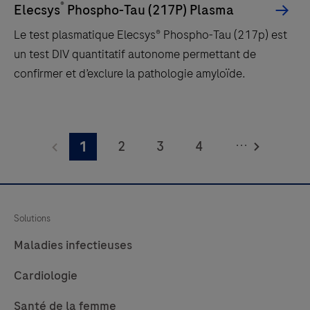
fournir
®
Elecsys
Phospho-Tau (217P) Plasma
des
Le test plasmatique Elecsys® Phospho-Tau (217p) est
résultats
un test DIV quantitatif autonome permettant de
rapides
confirmer et d’exclure la pathologie amyloïde.
et
fiables.
Le
test
...
2
3
4
1
plasmatique
Elecsys®
5
6
7
8
Phospho-
9
10
11
12
Tau
Solutions
13
14
15
16
(217p)
Maladies infectieuses
est
17
18
19
20
un
Cardiologie
21
22
23
24
test
Santé de la femme
DIV