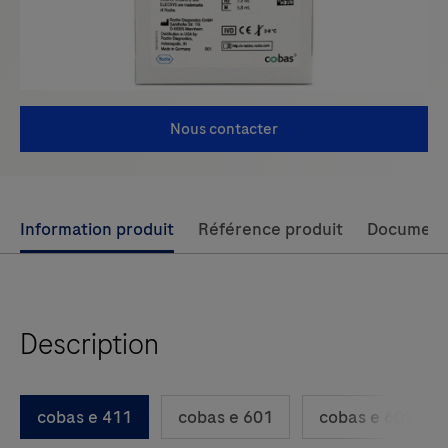
Nous contacter
Use
Information produit
Référence produit
Document
left
and
right
Description
arrow
keys
to
cobas e 411
cobas e 601
cobas e 602
scroll