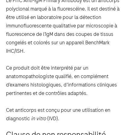
Le FITC Anti-IgM Primary Antibody est un anticorps
scroll
polyclonal marqué à la fluorescéine. Il est destiné à
between
être utilisé en laboratoire pour la détection
the
immunofluorescente qualitative par microscopie à
tabs
fluorescence de l’IgM dans des coupes de tissus
congelés et colorés sur un appareil BenchMark
IHC/ISH.
Ce produit doit être interprété par un
anatomopathologiste qualifié, en complément
d’examens histologiques, d’informations cliniques
pertinentes et de contrôles adaptés.
Cet anticorps est conçu pour une utilisation en
diagnostic
in vitro
(IVD).
Clause de non responsabilité