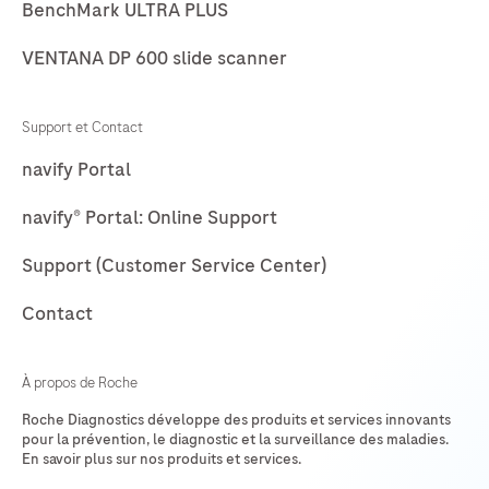
69
70
71
72
a
BenchMark ULTRA PLUS
fourni
73
74
75
76
VENTANA DP 600 slide scanner
le
77
78
79
80
seul
test
Support et Contact
81
82
83
84
approuvé
navify Portal
85
86
87
88
pour
navify® Portal: Online Support
identifier
89
90
91
92
les
Support (Customer Service Center)
93
94
95
96
patientes
97
98
99
100
atteintes
Contact
d’un
101
102
103
104
cancer
À propos de Roche
105
106
107
108
du
Roche Diagnostics développe des produits et services innovants
sein
109
110
111
112
pour la prévention, le diagnostic et la surveillance des maladies.
En savoir plus sur nos produits et services.
HER2-
113
114
115
116