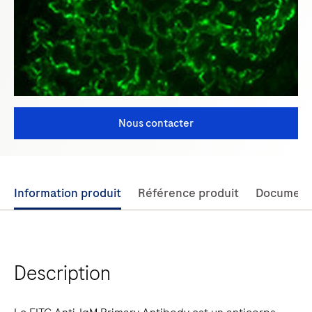
Nous contacter
Use
Information produit
Référence produit
Document
left
and
right
Description
arrow
keys
to