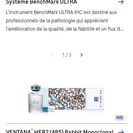
Système BenchMark ULTRA
L’instrument BenchMark ULTRA IHC est destiné aux
professionnels de la pathologie qui apprécient
l’amélioration de la qualité, de la fiabilité et un flux de
travail efficace.
L’instrument
BenchMark
1
/
3
ULTRA
IHC
est
destiné
aux
professionnels
de
IVD
la
pathologie
®
VENTANA
HER2 (4B5) Rabbit Monoclonal