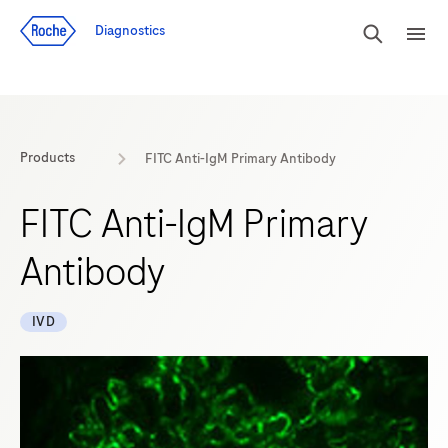
Voir le contenu
Cherch
Diagnostics
Men
Products
FITC Anti-IgM Primary Antibody
FITC Anti-IgM Primary
Antibody
IVD