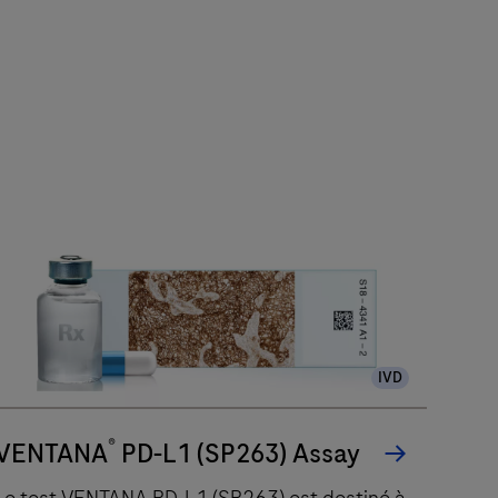
IVD
®
VENTANA
PD-L1 (SP263) Assay