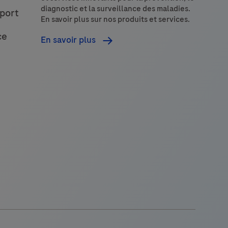
52
53
54
55
56
de
diagnostic et la surveillance des maladies.
pport
a
En savoir plus sur nos produits et services.
60
61
62
63
protéine
ce
En savoir plus
du
ligand 1
de
mort
ellulaire
programmée (PD-
L1)
dans
e
cancer
bronchique
non
à