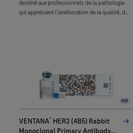
destiné aux professionnels de la pathologie
qui apprécient l’amélioration de la qualité, de
la fiabilité et un flux de travail efficace.
L’instrument
BenchMark
ULTRA
IHC
est
destiné
aux
IVD
professionnels
de
®
VENTANA
HER2 (4B5) Rabbit
la
pathologie
Monoclonal Primary Antibody