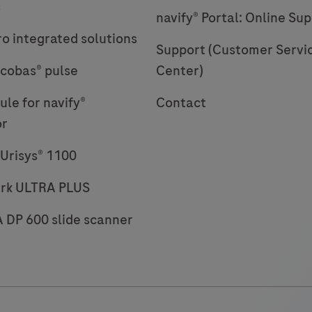
49
50
51
s
afin
navify® Portal: Online Su
l
d’améliorer
57
58
59
ro integrated solutions
Support (Customer Servi
le
cobas® pulse
temps
Center)
d’exécution
le for navify®
Contact
et
or
de
c
réduire
Urisys® 1100
les
rk ULTRA PLUS
points
de
DP 600 slide scanner
l
contact.