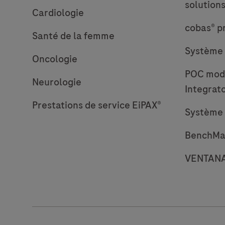
solution
En
Cardiologie
s’appuyant
cobas® p
sur
Santé de la femme
la
Système 
Oncologie
même
POC modu
technologie
Neurologie
Integrat
éprouvée
que
Prestations de service EiPAX®
Système 
celle
du
BenchMa
test
VENTANA 
largement
adopté
HER2
(4B5),
Roche