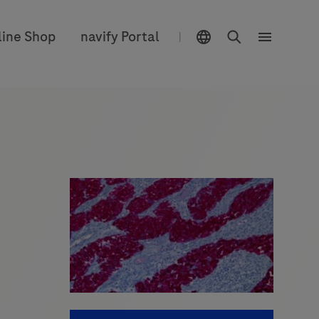
Sélecteur d'emplacement
Chercher
line Shop
navify Portal
|
Menu