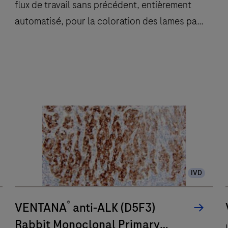
flux de travail sans précédent, entièrement
automatisé, pour la coloration des lames par
immunohistochimie (IHC) et hybridation in situ
(ISH) afin d’améliorer le temps d’exécution et
de réduire les points de contact.
Le
système
BenchMark
ULTRA
PLUS
utilise
un
IVD
flux
de
®
VENTANA
anti-ALK (D5F3)
travail
sans
Rabbit Monoclonal Primary