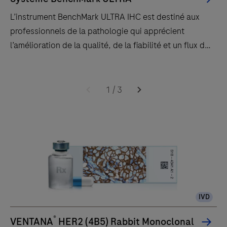
L’instrument BenchMark ULTRA IHC est destiné aux
professionnels de la pathologie qui apprécient
l’amélioration de la qualité, de la fiabilité et un flux de
travail efficace.
L’instrument
BenchMark
1
/
3
ULTRA
IHC
est
destiné
aux
professionnels
de
IVD
la
pathologie
®
VENTANA
HER2 (4B5) Rabbit Monoclonal