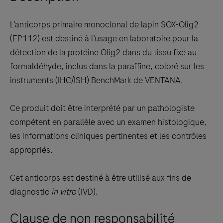
keys
to
L’anticorps primaire monoclonal de lapin SOX-Olig2
scroll
(EP112) est destiné à l’usage en laboratoire pour la
between
détection de la protéine Olig2 dans du tissu fixé au
the
formaldéhyde, inclus dans la paraffine, coloré sur les
tabs
instruments (IHC/ISH) BenchMark de VENTANA.
Ce produit doit être interprété par un pathologiste
compétent en parallèle avec un examen histologique,
les informations cliniques pertinentes et les contrôles
appropriés.
Cet anticorps est destiné à être utilisé aux fins de
diagnostic
in vitro
(IVD).
Clause de non responsabilité