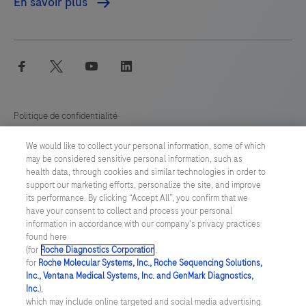
En savoir plus
-
117
118
119
120
permettant
121
122
123
124
de
facebook
twitter
youtube
linkedin
125
126
127
128
proposer
des
129
130
131
132
traitements
Politique de confidentialité
133
134
135
136
personnalisés
We would like to collect your personal information, some of which
Préférences en matière de cookies
hautement
137
138
139
140
may be considered sensitive personal information, such as
efficaces
health data, through cookies and similar technologies in order to
141
142
143
144
Conditions générales
support our marketing efforts, personalize the site, and improve
à
its performance. By clicking “Accept All”, you confirm that we
un
145
146
147
148
have your consent to collect and process your personal
SWITZERLAND
/
Français
information in accordance with our company's privacy practices
plus
149
150
151
152
found here
grand
(for
Roche Diagnostics Corporation
.
© 2026 F. Hoffmann-La Roche Ltd
153
154
155
156
for
Roche Molecular Systems, Inc., Roche Sequencing Solutions,
nombre
Inc., Ventana Medical Systems, Inc. and GenMark Diagnostics,
Last updated: 07.08.2026
de
Inc.
),
157
158
159
160
which may include online targeted and social media advertising.
femmes.
Ce site Web contient des informations sur des produits destinés à