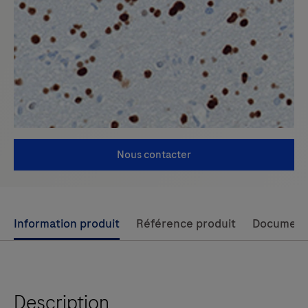
Nous contacter
Use
Information produit
Référence produit
Document
left
and
right
Description
arrow