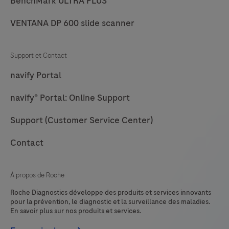
BenchMark ULTRA PLUS
fourni
73
74
75
76
VENTANA DP 600 slide scanner
le
77
78
79
80
seul
test
Support et Contact
81
82
83
84
approuvé
navify Portal
85
86
87
88
pour
navify® Portal: Online Support
identifier
89
90
91
92
les
Support (Customer Service Center)
93
94
95
96
patientes
97
98
99
100
atteintes
Contact
d’un
101
102
103
104
cancer
À propos de Roche
105
106
107
108
du
Roche Diagnostics développe des produits et services innovants
sein
109
110
111
112
pour la prévention, le diagnostic et la surveillance des maladies.
En savoir plus sur nos produits et services.
HER2-
113
114
115
116
faible