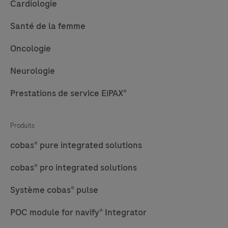
Cardiologie
efficace.
21
22
23
24
-
Santé de la femme
En
25
26
27
28
s’appuyant
Oncologie
29
30
31
32
sur
la
Neurologie
33
34
35
36
même
37
38
39
40
Prestations de service EiPAX®
technologie
41
42
43
44
éprouvée
Produits
que
45
46
47
48
celle
cobas® pure integrated solutions
49
50
51
52
du
cobas® pro integrated solutions
test
53
54
55
56
largement
Système cobas® pulse
57
58
59
60
adopté
POC module for navify® Integrator
HER2
61
62
63
64
(4B5),