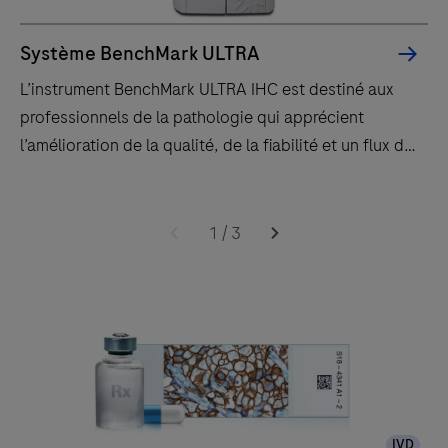
Système BenchMark ULTRA
L’instrument BenchMark ULTRA IHC est destiné aux
professionnels de la pathologie qui apprécient
l’amélioration de la qualité, de la fiabilité et un flux de
travail efficace.
L’instrument
BenchMark
1
/
3
ULTRA
IHC
est
destiné
aux
professionnels
de
IVD