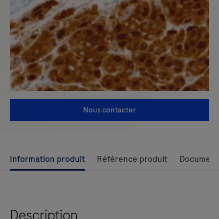
Nous contacter
Use
Information produit
Référence produit
Document
left
and
right
Description
arrow