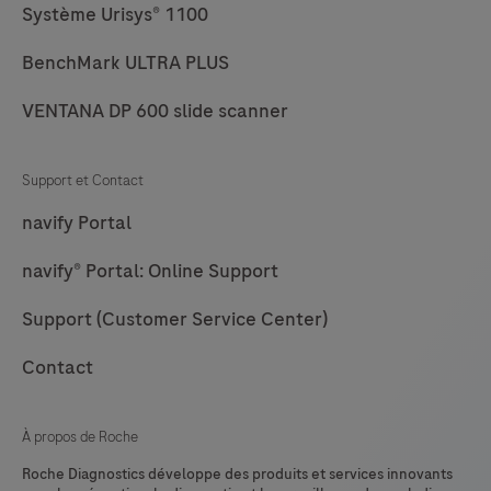
65
66
67
68
Système Urisys® 1100
Roche
69
70
71
72
a
BenchMark ULTRA PLUS
fourni
73
74
75
76
VENTANA DP 600 slide scanner
le
77
78
79
80
seul
test
Support et Contact
81
82
83
84
approuvé
navify Portal
85
86
87
88
pour
navify® Portal: Online Support
identifier
89
90
91
92
les
Support (Customer Service Center)
93
94
95
96
patientes
97
98
99
100
atteintes
Contact
d’un
101
102
103
104
cancer
À propos de Roche
105
106
107
108
du
Roche Diagnostics développe des produits et services innovants
sein