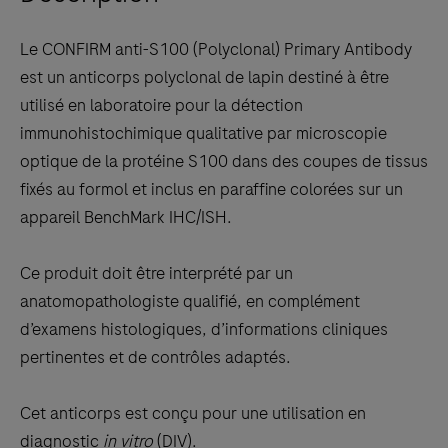
keys
to
Le CONFIRM anti-S100 (Polyclonal) Primary Antibody
scroll
est un anticorps polyclonal de lapin destiné à être
between
utilisé en laboratoire pour la détection
the
immunohistochimique qualitative par microscopie
tabs
optique de la protéine S100 dans des coupes de tissus
fixés au formol et inclus en paraffine colorées sur un
appareil BenchMark IHC/ISH.
Ce produit doit être interprété par un
anatomopathologiste qualifié, en complément
d’examens histologiques, d’informations cliniques
pertinentes et de contrôles adaptés.
Cet anticorps est conçu pour une utilisation en
diagnostic
in vitro
(DIV).