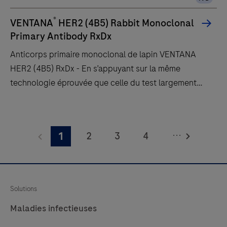
la
pathologie
®
VENTANA
HER2 (4B5) Rabbit Monoclonal
qui
Primary Antibody RxDx
apprécient
Anticorps primaire monoclonal de lapin VENTANA
l’amélioration
HER2 (4B5) RxDx - En s’appuyant sur la même
de
technologie éprouvée que celle du test largement
la
adopté HER2 (4B5), Roche a fourni le seul test
qualité,
approuvé pour identifier les patientes atteintes d’un
Anticorps
de
cancer du sein HER2-faible - permettant de proposer
primaire
la
...
2
3
4
1
des traitements personnalisés hautement efficaces à
monoclonal
fiabilité
un plus grand nombre de femmes.
de
5
6
7
8
et
lapin
un
9
10
11
12
VENTANA
flux
Solutions
13
14
15
16
HER2
de
Maladies infectieuses
(4B5)
17
18
19
20
travail
RxDx