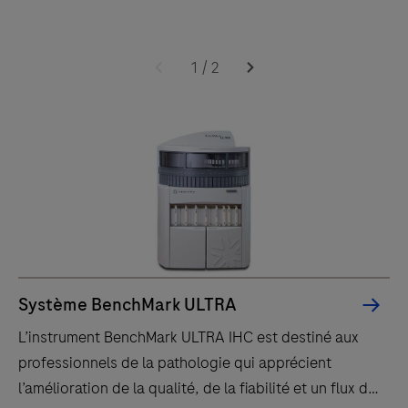
travail efficace.
L’instrument
BenchMark
1
/
2
ULTRA
IHC
est
destiné
aux
professionnels
de
la
pathologie
Système BenchMark ULTRA
qui
L’instrument BenchMark ULTRA IHC est destiné aux
apprécient
professionnels de la pathologie qui apprécient
l’amélioration
l’amélioration de la qualité, de la fiabilité et un flux de
de