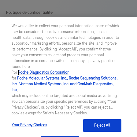
Politique de confidentialité
We would like to collect your personal information, some of which
Préférences en matière de cookies
may be considered sensitive personal information, such as
health data, through cookies and similar technologies in order to
Conditions générales
support our marketing efforts, personalize the site, and improve
its performance. By clicking “Accept All”, you confirm that we
have your consent to collect and process your personal
SWITZERLAND
/
Français
information in accordance with our company's privacy practices
found here
(for
Roche Diagnostics Corporation
.
© 2026 F. Hoffmann-La Roche Ltd
for
Roche Molecular Systems, Inc., Roche Sequencing Solutions,
Inc., Ventana Medical Systems, Inc. and GenMark Diagnostics,
Last updated: 09.08.2026
Inc.
),
which may include online targeted and social media advertising.
Ce site Web contient des informations sur des produits destinés à
You can personalize your specific preferences by clicking “Your
un large éventail de publics et peut contenir des détails sur les
Privacy Choices”, or, by clicking “Reject All”, you can reject all
produits ou des informations qui ne sont pas autrement
cookies except for Strictly Necessary Cookies.
accessibles ou valables dans votre pays. Veuillez noter que nous
ne sommes pas responsables de l'accès à toute information qui
pourrait ne pas être conforme à toute loi, réglementation,
Your Privacy Choices
Reject All
enregistrement ou utilisation dans votre pays d'origine.