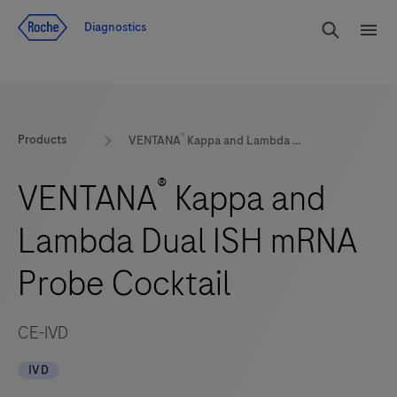
Voir le contenu
Cherch
Diagnostics
Men
®
Products
VENTANA
Kappa and Lambda Dual ISH mRNA Probe Cocktail
®
VENTANA
Kappa and
Lambda Dual ISH mRNA
Probe Cocktail
CE-IVD
IVD