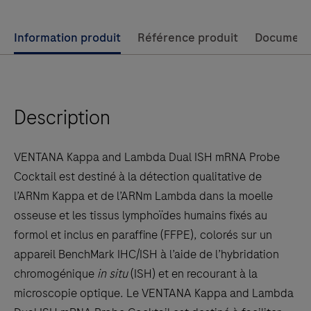
Use
Information produit
Référence produit
Document
left
and
right
Description
arrow
keys
to
VENTANA Kappa and Lambda Dual ISH mRNA Probe
scroll
Cocktail est destiné à la détection qualitative de
between
l’ARNm Kappa et de l’ARNm Lambda dans la moelle
the
osseuse et les tissus lymphoïdes humains fixés au
tabs
formol et inclus en paraffine (FFPE), colorés sur un
appareil BenchMark IHC/ISH à l’aide de l’hybridation
chromogénique
in situ
(ISH) et en recourant à la
microscopie optique. Le VENTANA Kappa and Lambda