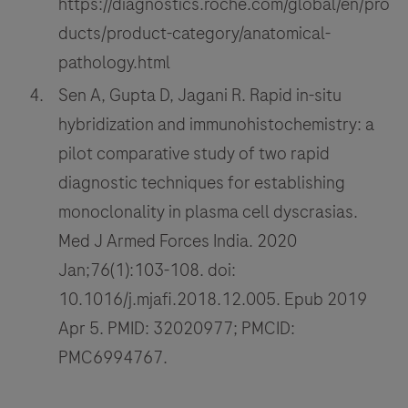
https://diagnostics.roche.com/global/en/pro
ducts/product-category/anatomical-
pathology.html
Sen A, Gupta D, Jagani R. Rapid in-situ
hybridization and immunohistochemistry: a
pilot comparative study of two rapid
diagnostic techniques for establishing
monoclonality in plasma cell dyscrasias.
Med J Armed Forces India. 2020
Jan;76(1):103-108. doi:
10.1016/j.mjafi.2018.12.005. Epub 2019
Apr 5. PMID: 32020977; PMCID:
PMC6994767.