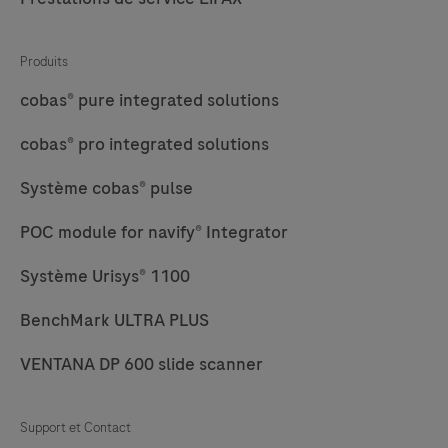
la
qualité,
Produits
de
la
cobas® pure integrated solutions
fiabilité
cobas® pro integrated solutions
et
un
Système cobas® pulse
flux
POC module for navify® Integrator
de
travail
Système Urisys® 1100
efficace.
BenchMark ULTRA PLUS
VENTANA DP 600 slide scanner
Support et Contact